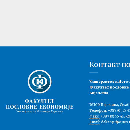
Контакт п
Универзитет и Исто
Факултет пословне
Бијељина
76300 Бијељина, Семб
Телефон:
+387 (0) 55 4
Факс:
+387 (0) 55 415-2
Email:
dekan@fpe.ues.r