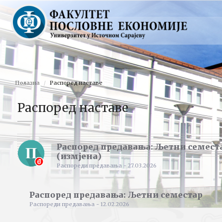
Полазна
Распоред наставе
Распоред наставе
Распоред предавања: Љетни семест
(измјена)
Распореди предавања - 27.03.2026
Распоред предавања: Љетни семестар
Распореди предавања - 12.02.2026