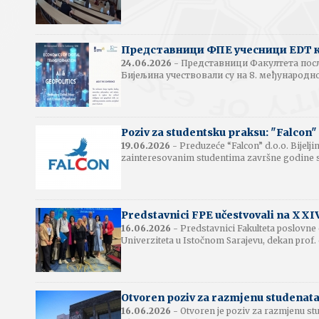
Представници ФПЕ учесници EDT ко
24.06.2026
- Представници Факултета пос
Бијељина учествовали су на 8. међународно
Poziv za studentsku praksu: "Falcon" d
19.06.2026
- Preduzeće “Falcon” d.o.o. Bijelji
zainteresovanim studentima završne godine st
Predstavnici FPE učestvovali na XX
16.06.2026
- Predstavnici Fakulteta poslovne 
Univerziteta u Istočnom Sarajevu, dekan prof. 
Otvoren poziv za razmjenu studenata 
16.06.2026
- Otvoren je poziv za razmjenu st