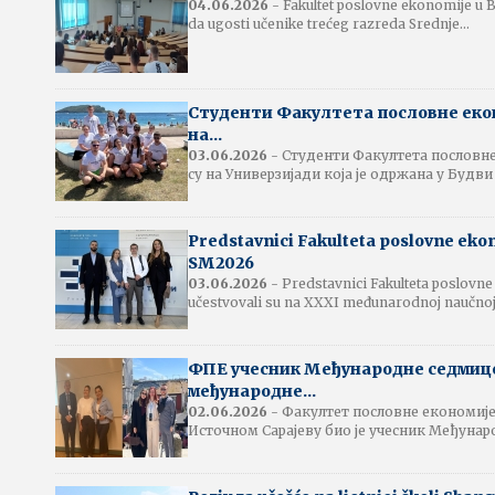
04.06.2026
- Fakultet poslovne ekonomije u Bi
da ugosti učenike trećeg razreda Srednje...
Студенти Факултета пословне еко
на...
03.06.2026
- Студенти Факултета пословне
су на Универзијади која је одржана у Будви 
Predstavnici Fakulteta poslovne eko
SM2026
03.06.2026
- Predstavnici Fakulteta poslovne
učestvovali su na XXXI međunarodnoj naučnoj.
ФПЕ учесник Међународне седмице
међународне...
02.06.2026
- Факултет пословне економије
Источном Сарајеву био је учесник Међунар