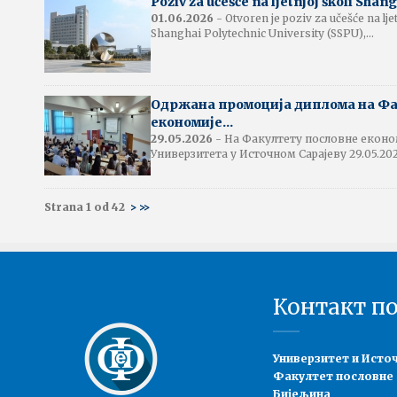
Poziv za učešće na ljetnjoj školi Shang
01.06.2026
- Otvoren je poziv za učešće na lje
Shanghai Polytechnic University (SSPU),...
Одржана промоција диплома на Фа
економије...
29.05.2026
- На Факултету пословне еконо
Универзитета у Источном Сарајеву 29.05.2026
Strana 1 od 42
>
>>
Контакт п
Универзитет и Исто
Факултет пословне
Бијељина