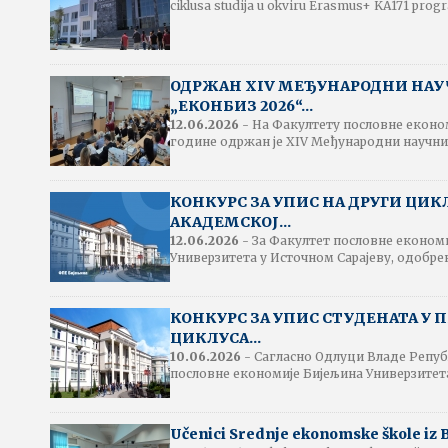
ciklusa studija u okviru Erasmus+ KA171 progr
ОДРЖАН XIV МЕЂУНАРОДНИ НАУ
„ЕКОНБИЗ 2026“...
12.06.2026
- На Факултету пословне економ
године одржан је XIV Mеђународни научни
КОНКУРС ЗА УПИС НА ДРУГИ ЦИК
АКАДЕМСКОЈ...
12.06.2026
- За Факултет пословне економи
Универзитета у Источном Сарајеву, одобрен 
КОНКУРС ЗА УПИС СТУДЕНАТА У 
ЦИКЛУСА...
10.06.2026
- Сагласно Одлуци Владе Репуб
пословне економије Бијељина Универзитета
Učenici Srednje ekonomske škole iz Bij