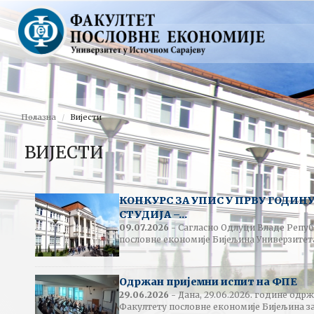
Полазна
Вијести
ВИЈЕСТИ
КОНКУРС ЗА УПИС У ПРВУ ГОДИН
СТУДИЈА –...
09.07.2026
- Сагласно Одлуци Владе Репуб
пословне економије Бијељина Универзитета
Одржан пријемни испит на ФПЕ
29.06.2026
- Дана, 29.06.2026. године одрж
Факултету пословне економије Бијељина за 