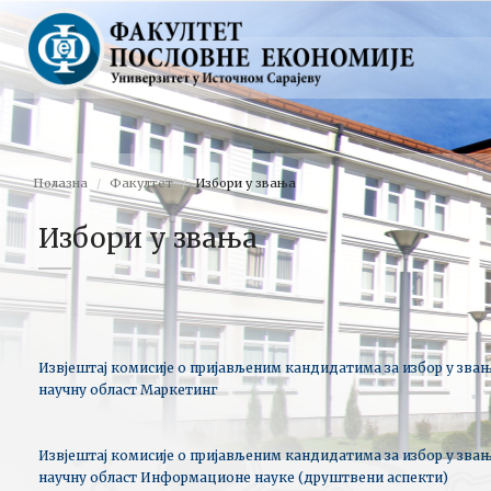
Полазна
Факултет
Избори у звања
Избори у звања
Извјештај комисије о пријављеним кандидатима за избор у звањ
научну област Маркетинг
Извјештај комисије о пријављеним кандидатима за избор у звањ
научну област Информационе науке (друштвени аспекти)