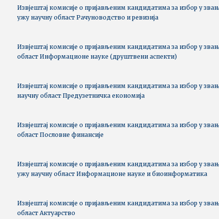
Извјештај комисије о пријављеним кандидатима за избор у зва
ужу научну област Рачуноводство и ревизија
Извјештај комисије о пријављеним кандидатима за избор у звањ
област Информационе науке (друштвени аспекти)
Извјештај комисије о пријављеним кандидатима за избор у звањ
научну област Предузетничка економија
Извјештај комисије о пријављеним кандидатима за избор у звањ
област Пословне финансије
Извјештај комисије о пријављеним кандидатима за избор у зва
ужу научну област Информационе науке и биоинформатика
Извјештај комисије о пријављеним кандидатима за избор у звањ
област Актуарство