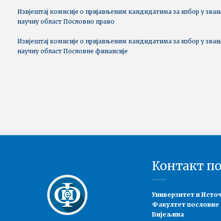
Извјештај комисије о пријављеним кандидатима за избор у звањ
научну област Пословно право
Извјештај комисије о пријављеним кандидатима за избор у звањ
научну област Пословне финансије
Контакт п
Универзитет и Исто
Факултет пословне
Бијељина