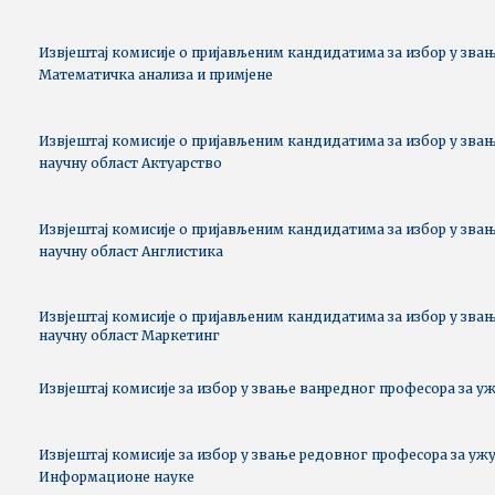
Извјештај комисије о пријављеним кандидатима за избор у звањ
Математичка анализа и примјене
Извјештај комисије о пријављеним кандидатима за избор у звањ
научну област Актуарство
Извјештај комисије о пријављеним кандидатима за избор у звањ
научну област Англистика
Извјештај комисије о пријављеним кандидатима за избор у звањ
научну област Маркетинг
Извјештај комисије за избор у звање ванредног професора за у
Извјештај комисије за избор у звање редовног професора за ужу
Информационе науке