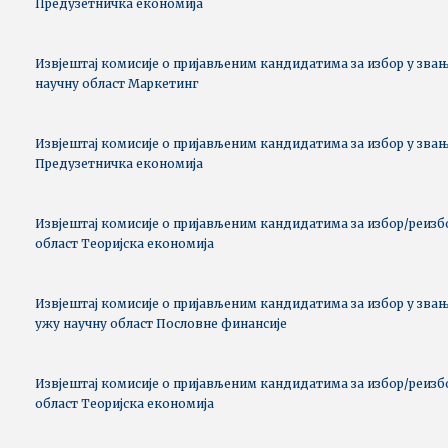
Предузетничка економија
Извјештај комисије о пријављеним кандидатима за избор у звањ
научну област Маркетинг
Извјештај комисије о пријављеним кандидатима за избор у звањ
Предузетничка економија
Извјештај комисије о пријављеним кандидатима за избор/реизбо
област Теоријска економија
Извјештај комисије о пријављеним кандидатима за избор у зва
ужу научну област Пословне финансије
Извјештај комисије о пријављеним кандидатима за избор/реизбо
област Теоријска економија