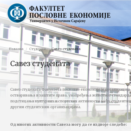
Полазна
Студенти
Савез студената
Савез студената
Савез студената Факултета пословне економије је организација
остваривања и заштите права, унапређења животног стандарда
подстицања културних и спортских активности међу студентим
другим студентским организацијама.
Од многих активности Савеза могу да се издвоје следеће: