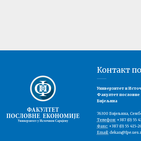
Контакт п
Универзитет и Исто
Факултет пословне
Бијељина
76300 Бијељина, Семб
Телефон:
+387 (0) 55 4
Факс:
+387 (0) 55 415-2
Email:
dekan@fpe.ues.r