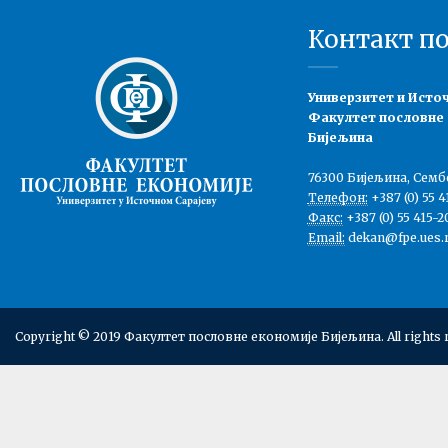
Контакт п
Универзитет и Исто
Факултет пословне
Бијељина
76300 Бијељина, Семб
Телефон:
+387 (0) 55 4
Факс:
+387 (0) 55 415-2
Email:
dekan@fpe.ues.r
Copyright © 2019 Факултет пословне економије Бијељина. All rights 