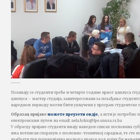
Позивају се студенти треће и четврте године првог циклуса студ
циклуса – мастер студија, заинтересовани за похађање студентск
наредном периоду могли бити укључени у програм студентске п
Образац пријаве
можете преузети овдје
,
а исти је потребно 
електронским путем на email: nela.brkic@fpe.unssa.rs.ba
У обрасцу пријаве студенти имају наведен списак пословних суб
има потписан споразум о пословно-техничкој сарадњи, те сте 
изабрати три потенцијална носиоца праксе код којих би жељели