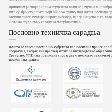
Приликом распоређивања студената води се рачуна о многобро
што су: број студената који обавља праксу код датог носиоца п
заступљеност, студијски програм/смјер, просјек оцјена, и сл. в
жељама студента, у складу са могућностима.
Пословно техничка сарадња
Пошто се списак пословних субјеката као носилаца праксе пов
споразума, ажурирани преглед истих ће бити редовно објављива
Тренутно, ФПЕ има потписане споразуме о пословно техничкој 
носиоцима праксе: