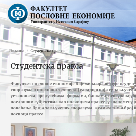
Полазна
Студентска пракса
Студентска пракса
Факултет пословне економије Бијељина организује студент
споразума о пословно техничкој сарадњи који су закључен
установама, предузећима, фирмама, банкама, осигуравајућ
пословним субјектима као носиоцима праксе, уз напомену 
повећања броја закључених споразума, а самим тим и број 
носиоца праксе.