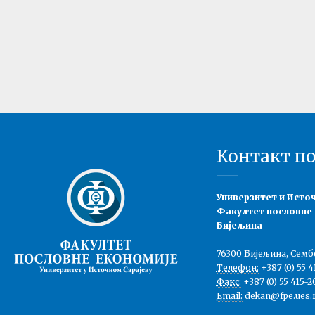
Контакт п
Универзитет и Исто
Факултет пословне
Бијељина
76300 Бијељина, Семб
Телефон:
+387 (0) 55 4
Факс:
+387 (0) 55 415-2
Email:
dekan@fpe.ues.r