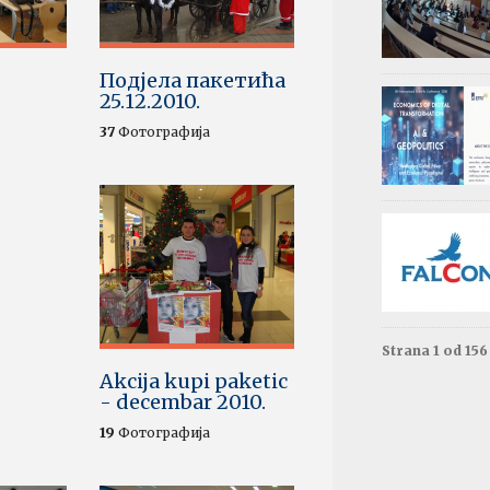
Обав
Изда
приј
Подјела пакетића
Опште - 0
25.12.2010.
ВАЖНО
37
Фотографија
Резул
Моне
Друга год
Резул
терм
Енгле
Друга год
Strana 1 od 15
Akcija kupi paketic
Резул
- decembar 2010.
терм
Енгле
19
Фотографија
Прва годи