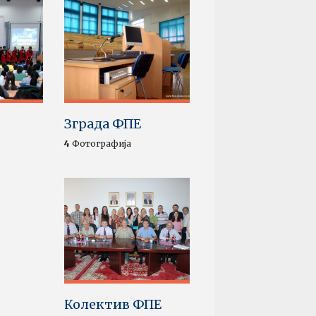
Резул
Фина
Трећа год
Резул
Екон
Прва годи
Зграда ФПЕ
Резул
Мена
4
Фотографија
Друга год
Колектив ФПЕ