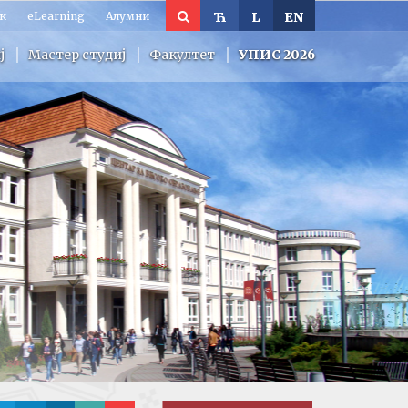
к
eLearning
Алумни
Ћ
L
EN
ј
Мастер студиј
Факултет
УПИС 2026