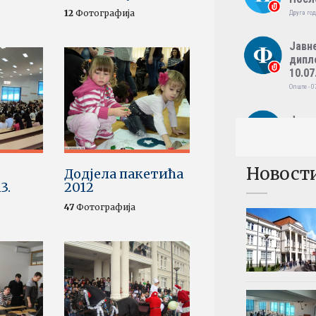
12
Фотографија
Друга год
Јавн
дипл
10.07
Опште - 0
Јавн
дипл
09.07
Опште - 0
Новост
Додјела пакетића
3.
2012
Резул
Међу
47
Фотографија
фина
Четврта г
Резул
Међу
Трећа год