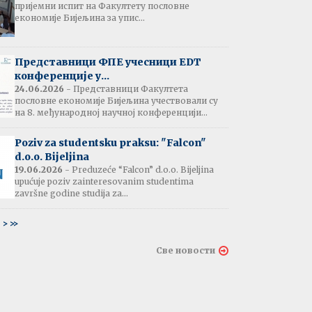
пријемни испит на Факултету пословне
јештење:
економије Бијељина за упис...
вање потврда
е љетне паузе
7.07.2026
Представници ФПЕ учесници EDT
конференције у...
24.06.2026
- Представници Факултета
пословне економије Бијељина учествовали су
тати испита:
на 8. међународној научној конференцији...
тарна економија
ина - 06.07.2026
Poziv za studentsku praksu: "Falcon"
d.o.o. Bijeljina
тати испита и
19.06.2026
- Preduzeće “Falcon” d.o.o. Bijeljina
ин усменог испита:
upućuje poziv zainteresovanim studentima
ски језик 2
završne godine studija za...
ина - 03.07.2026
6
>
>>
тати испита и
Све новости
ин усменог испита:
ски језик 1
на - 03.07.2026