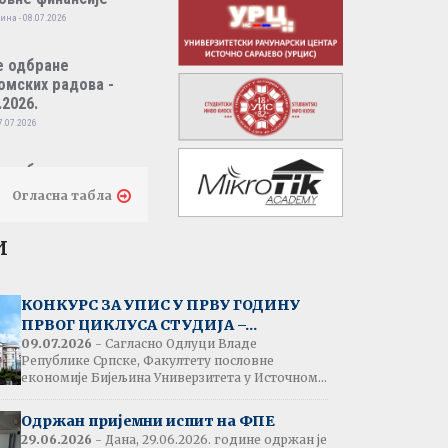
ина - 08.07.2026
е одбране
омских радова -
.2026.
7.07.2026
е одбране
омских радова -
Огласна табла
.2026.
7.07.2026
и
тати испита:
народно пословно
КОНКУРС ЗА УПИС У ПРВУ ГОДИНУ
нсирање
ПРВОГ ЦИКЛУСА СТУДИЈА –...
одина - 07.07.2026
09.07.2026
- Сагласно Одлуци Владе
Републике Српске, Факултету пословне
економије Бијељина Универзитета у Источном...
тати испита:
народна трговина
Одржан пријемни испит на ФПЕ
ина - 07.07.2026
29.06.2026
- Дана, 29.06.2026. године одржан је