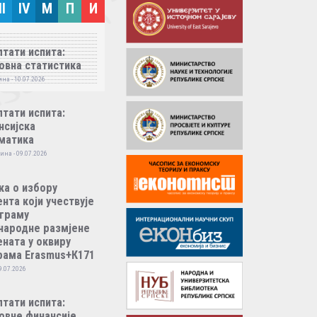
II
IV
M
П
И
тати испита:
овна статистика
на - 10.07.2026
тати испита:
нсијска
матика
ина - 09.07.2026
ка о избору
нта који учествује
ограму
народне размјене
ната у оквиру
рама Erasmus+К171
9.07.2026
тати испита:
овне финансије