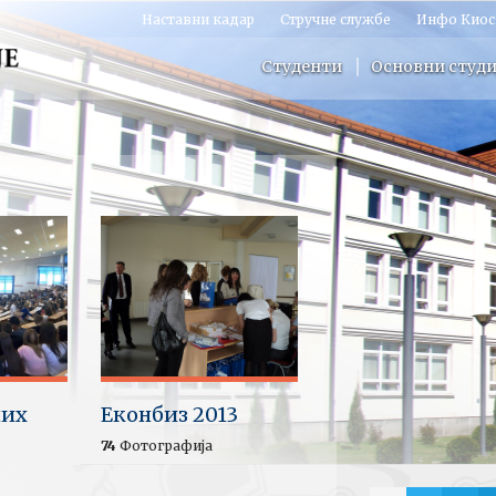
Наставни кадар
Стручне службе
Инфо Киос
Студенти
Основни студи
них
Еконбиз 2013
74
Фотографија