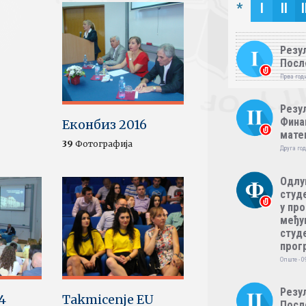
*
I
II
I
Резул
Посл
Прва годи
Резул
Фина
Еконбиз 2016
мате
39
Фотографија
Друга год
Одлу
студе
у пр
међу
студе
прог
Опште - 0
Резул
4
Takmicenje EU
Посл