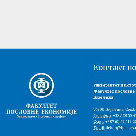
Контакт п
Универзитет и Исто
Факултет пословне
Бијељина
76300 Бијељина, Семб
Телефон:
+387 (0) 55 4
Факс:
+387 (0) 55 415-2
Email:
dekan@fpe.ues.r