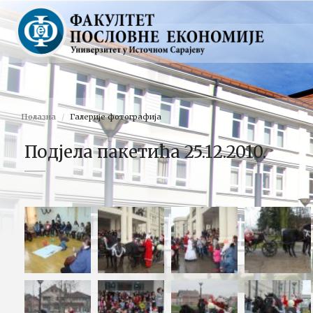
Полазна
Галерије фотографија
Подјела пакетића 25.12.2010.