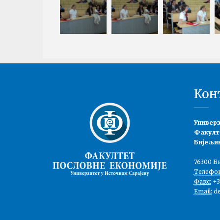
Кон
Универз
Факулт
Бијељи
76300 Б
Телефон
Факс:
+38
Email:
de