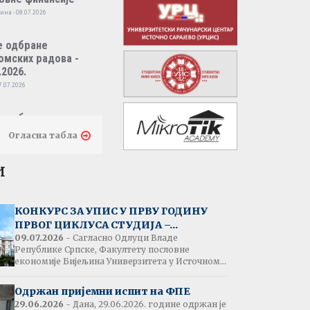
ина - 08.07.2026
е одбране
омских радова -
.2026.
7.07.2026
е одбране
омских радова -
Огласна табла
.2026.
7.07.2026
и
тати испита:
народно пословно
КОНКУРС ЗА УПИС У ПРВУ ГОДИНУ
нсирање
ПРВОГ ЦИКЛУСА СТУДИЈА –...
одина - 07.07.2026
09.07.2026
- Сагласно Одлуци Владе
Републике Српске, Факултету пословне
економије Бијељина Универзитета у Источном...
тати испита:
народна трговина
Одржан пријемни испит на ФПЕ
ина - 07.07.2026
29.06.2026
- Дана, 29.06.2026. године одржан је