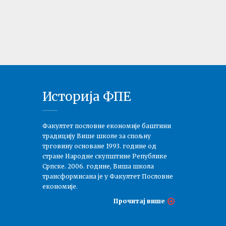
тати испита:
нсијска тржишта
ина - 03.07.2026
тати испита:
омика предузећа
на - 01.07.2026
тати испита:
Историја ФПЕ
џмент
ина - 01.07.2026
Факултет пословне економије баштини
традицију Више школе за спољну
трговину основане 1993. године од
стране Народне скупштине Републике
Српске. 2006. године, Виша школа
трансформисана је у Факултет Пословне
економије.
Прочитај више