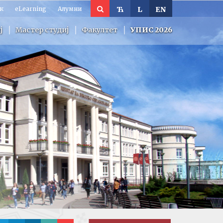
к
eLearning
Алумни
Ћ
L
EN
ј
Мастер студиј
Факултет
УПИС 2026