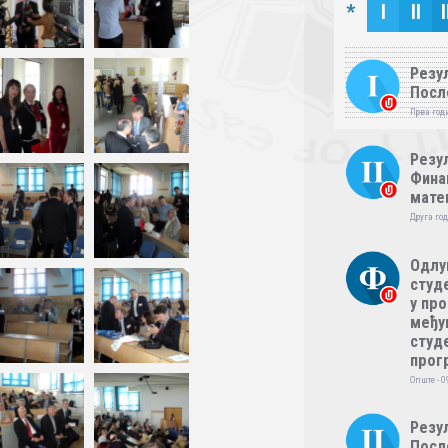
*
I
II
I
Резул
Посл
Прва годи
Резул
Фина
мате
Друга год
Одлу
студе
у пр
међу
студе
прог
Опште - 0
Резул
Посл