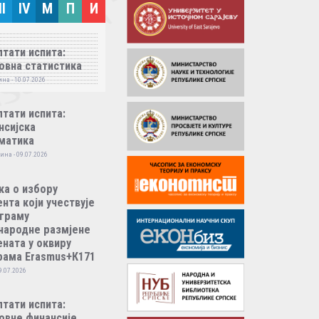
II
IV
M
П
И
тати испита:
овна статистика
на - 10.07.2026
тати испита:
нсијска
матика
ина - 09.07.2026
ка о избору
нта који учествује
ограму
народне размјене
ната у оквиру
рама Erasmus+К171
9.07.2026
тати испита:
овне финансије