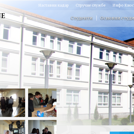
Наставни кадар
Стручне службе
Инфо Киос
Студенти
Основни студи