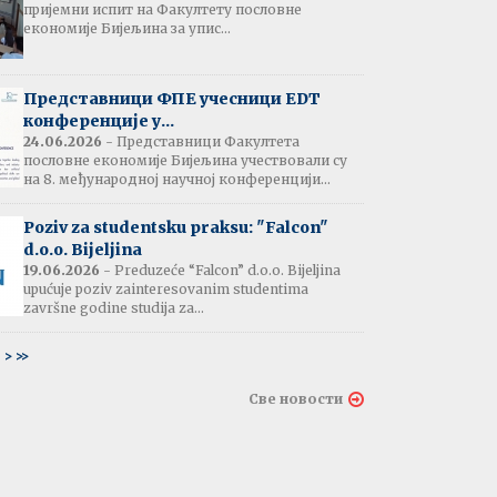
пријемни испит на Факултету пословне
јештење:
економије Бијељина за упис...
вање потврда
е љетне паузе
7.07.2026
Представници ФПЕ учесници EDT
конференције у...
24.06.2026
- Представници Факултета
пословне економије Бијељина учествовали су
тати испита:
на 8. међународној научној конференцији...
тарна економија
ина - 06.07.2026
Poziv za studentsku praksu: "Falcon"
d.o.o. Bijeljina
тати испита и
19.06.2026
- Preduzeće “Falcon” d.o.o. Bijeljina
ин усменог испита:
upućuje poziv zainteresovanim studentima
ски језик 2
završne godine studija za...
ина - 03.07.2026
6
>
>>
тати испита и
Све новости
ин усменог испита:
ски језик 1
на - 03.07.2026