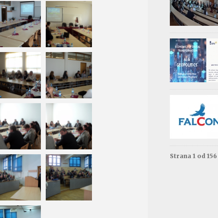
Обав
Изда
приј
Опште - 0
ВАЖНО
Резул
Моне
Друга год
Резул
терм
Енгле
Друга год
Strana 1 od 15
Резул
терм
Енгле
Прва годи