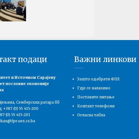
Резул
Фина
Трећа год
Резул
Екон
Прва годи
Резул
такт подаци
Важни линкови
Мена
Друга год
итет и Источном Сарајеву
Зашто одабрати ФПЕ
ет пословне економије
Гдје се налазимо
на
Поставите питање
ијељина, Семберских ратара бб
Контакт телефони
:
+387 (0) 55 415-200
7 (0) 55 415-201
Огласна табла
kan@fpe.ues.rs.ba