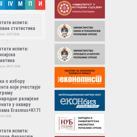
II
IV
M
П
И
тати испита:
овна статистика
на - 10.07.2026
тати испита:
нсијска
матика
ина - 09.07.2026
ка о избору
нта који учествује
ограму
народне размјене
ната у оквиру
рама Erasmus+К171
9.07.2026
тати испита:
овне финансије