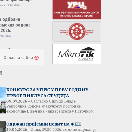
ина - 08.07.2026
е одбране
омских радова -
.2026.
7.07.2026
е одбране
омских радова -
Огласна табла
.2026.
7.07.2026
и
тати испита:
народно пословно
КОНКУРС ЗА УПИС У ПРВУ ГОДИНУ
нсирање
ПРВОГ ЦИКЛУСА СТУДИЈА –...
одина - 07.07.2026
09.07.2026
- Сагласно Одлуци Владе
Републике Српске, Факултету пословне
економије Бијељина Универзитета у Источном...
тати испита:
народна трговина
Одржан пријемни испит на ФПЕ
ина - 07.07.2026
29.06.2026
- Дана, 29.06.2026. године одржан је