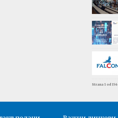
Обав
Изда
приј
Опште - 0
ВАЖНО
Резул
Моне
Друга год
Резул
терм
Енгле
Друга год
Strana 1 od 15
Резул
терм
Енгле
Прва годи