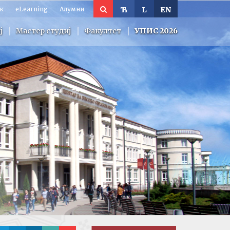
к
eLearning
Алумни
Ћ
L
EN
ј
Мастер студиј
Факултет
УПИС 2026