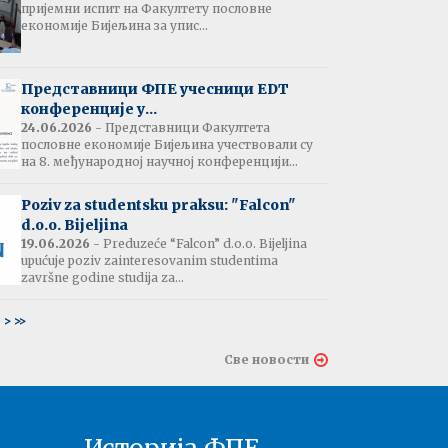
пријемни испит на Факултету пословне
јештење:
економије Бијељина за упис...
вање потврда
е љетне паузе
7.07.2026
Представници ФПЕ учесници EDT
конференције у...
24.06.2026
- Представници Факултета
пословне економије Бијељина учествовали су
тати испита:
на 8. међународној научној конференцији...
тарна економија
ина - 06.07.2026
Poziv za studentsku praksu: "Falcon"
d.o.o. Bijeljina
тати испита и
19.06.2026
- Preduzeće “Falcon” d.o.o. Bijeljina
ин усменог испита:
upućuje poziv zainteresovanim studentima
ски језик 2
završne godine studija za...
ина - 03.07.2026
6
>
>>
тати испита и
Све новости
ин усменог испита:
ски језик 1
на - 03.07.2026