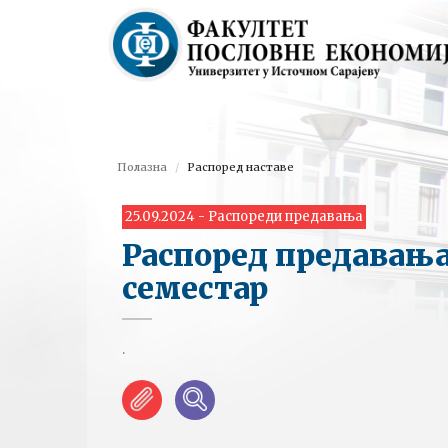
Полазна
Распоред наставе
25.09.2024 - Распореди предавања
Распоред предавања
семестар
.