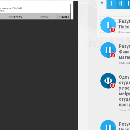
*
I
II
I
Резул
Посл
Прва годи
Резул
Фина
мате
Друга год
Одлу
студе
у пр
међу
студе
прог
Опште - 0
Резул
Посл