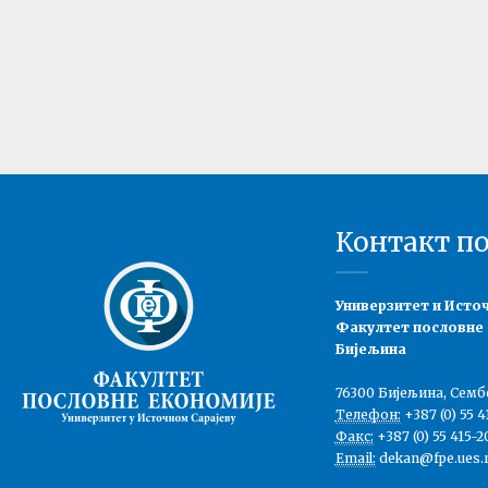
Контакт п
Универзитет и Исто
Факултет пословне
Бијељина
76300 Бијељина, Семб
Телефон:
+387 (0) 55 4
Факс:
+387 (0) 55 415-2
Email:
dekan@fpe.ues.r