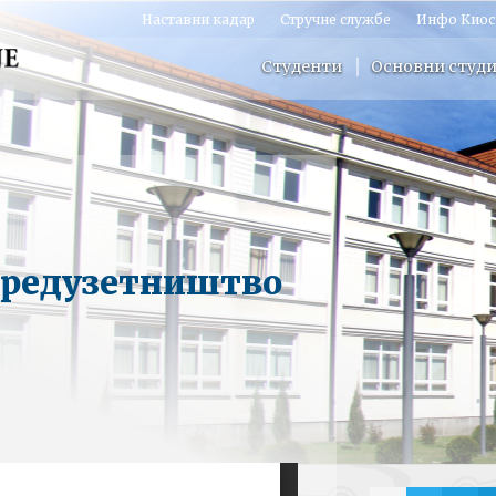
Наставни кадар
Стручне службе
Инфо Киос
Студенти
Основни студи
 Предузетништво