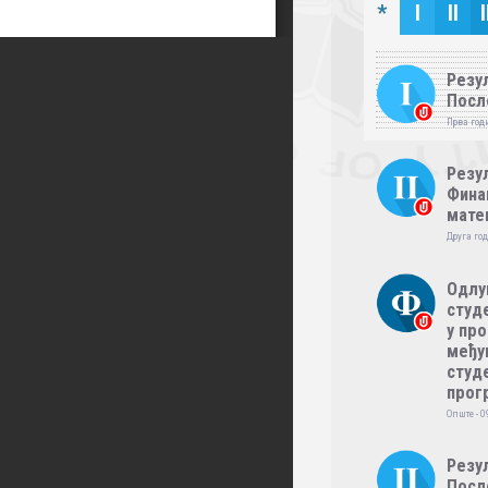
*
I
II
I
Резул
Посл
Прва годи
Резул
Фина
мате
Друга год
Одлу
студе
у пр
међу
студе
прог
Опште - 0
Резул
Посл