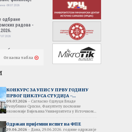
ина - 08.07.2026
е одбране
омских радова -
.2026.
7.07.2026
е одбране
омских радова -
Огласна табла
.2026.
7.07.2026
и
тати испита:
народно пословно
КОНКУРС ЗА УПИС У ПРВУ ГОДИНУ
нсирање
ПРВОГ ЦИКЛУСА СТУДИЈА –...
одина - 07.07.2026
09.07.2026
- Сагласно Одлуци Владе
Републике Српске, Факултету пословне
економије Бијељина Универзитета у Источном...
тати испита:
народна трговина
Одржан пријемни испит на ФПЕ
ина - 07.07.2026
29.06.2026
- Дана, 29.06.2026. године одржан је