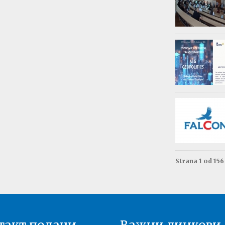
Обав
Изда
приј
Опште - 0
ВАЖНО
Резул
Моне
Друга год
Резул
терм
Енгле
Друга год
Strana 1 od 15
Резул
терм
Енгле
Прва годи