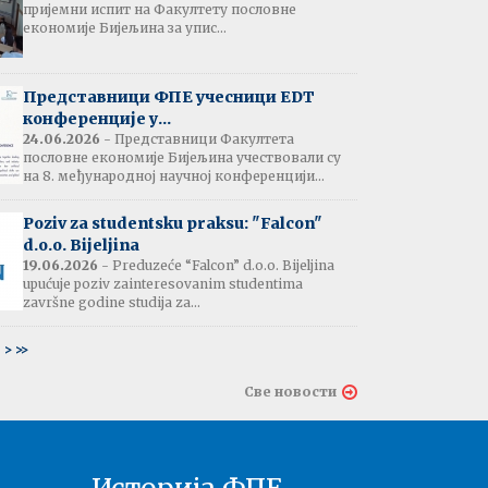
пријемни испит на Факултету пословне
јештење:
економије Бијељина за упис...
вање потврда
е љетне паузе
7.07.2026
Представници ФПЕ учесници EDT
конференције у...
24.06.2026
- Представници Факултета
пословне економије Бијељина учествовали су
тати испита:
на 8. међународној научној конференцији...
тарна економија
ина - 06.07.2026
Poziv za studentsku praksu: "Falcon"
d.o.o. Bijeljina
тати испита и
19.06.2026
- Preduzeće “Falcon” d.o.o. Bijeljina
ин усменог испита:
upućuje poziv zainteresovanim studentima
ски језик 2
završne godine studija za...
ина - 03.07.2026
6
>
>>
тати испита и
Све новости
ин усменог испита:
ски језик 1
на - 03.07.2026