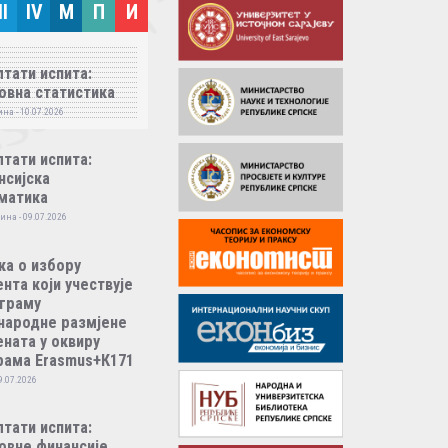
II
IV
M
П
И
тати испита:
овна статистика
на - 10.07.2026
тати испита:
нсијска
матика
ина - 09.07.2026
ка о избору
нта који учествује
ограму
народне размјене
ната у оквиру
рама Erasmus+К171
9.07.2026
тати испита:
овне финансије