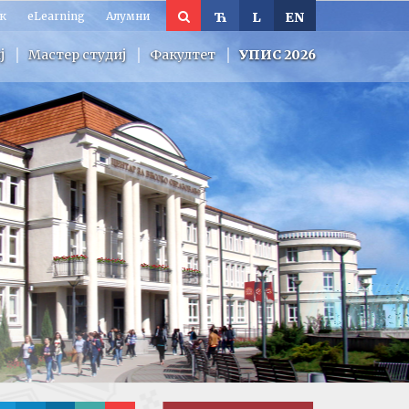
к
eLearning
Алумни
Ћ
L
EN
ј
Мастер студиј
Факултет
УПИС 2026