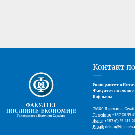
Контакт п
Универзитет и Исто
Факултет пословне
Бијељина
76300 Бијељина, Семб
Телефон:
+387 (0) 55 4
Факс:
+387 (0) 55 415-2
Email:
dekan@fpe.ues.r