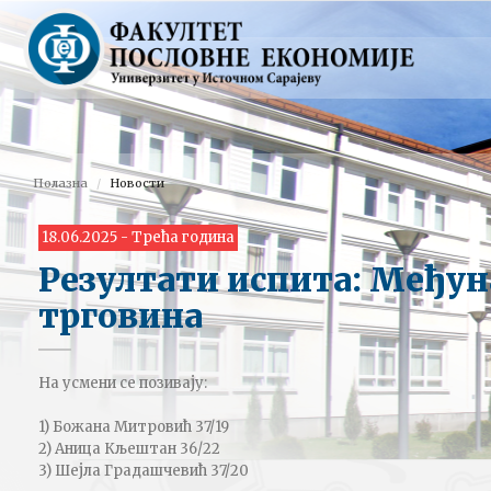
Полазна
Новости
18.06.2025 - Трећа година
Резултати испита: Међу
трговина
На усмени се позивају:
1) Божана Митровић 37/19
2) Аница Кљештан 36/22
3) Шејла Градашчевић 37/20