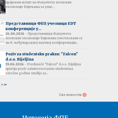
пријемни испит на Факултету пословне
јештење:
економије Бијељина за упис...
вање потврда
е љетне паузе
7.07.2026
Представници ФПЕ учесници EDT
конференције у...
24.06.2026
- Представници Факултета
пословне економије Бијељина учествовали су
тати испита:
на 8. међународној научној конференцији...
тарна економија
ина - 06.07.2026
Poziv za studentsku praksu: "Falcon"
d.o.o. Bijeljina
тати испита и
19.06.2026
- Preduzeće “Falcon” d.o.o. Bijeljina
ин усменог испита:
upućuje poziv zainteresovanim studentima
ски језик 2
završne godine studija za...
ина - 03.07.2026
6
>
>>
тати испита и
Све новости
ин усменог испита:
ски језик 1
на - 03.07.2026