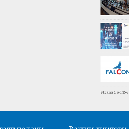
Обав
Изда
приј
Опште - 0
ВАЖНО
Резул
Моне
Друга год
Резул
терм
Енгле
Друга год
Strana 1 od 15
Резул
терм
Енгле
Прва годи