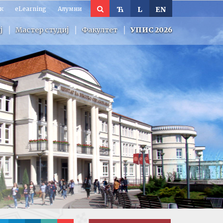
к
eLearning
Алумни
Ћ
L
EN
ј
Мастер студиј
Факултет
УПИС 2026