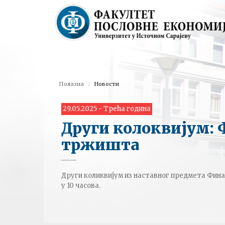
Полазна
Новости
29.05.2025 - Трећа година
Други колоквијум: 
тржишта
Други коликвијум из наставног предмета Финан
у 10 часова.