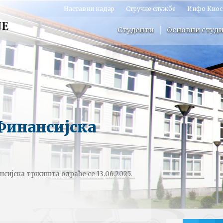
Наставни кадар
Стручне службе
Инфо Киос
Студенти
Основни студи
Финансијска
сијска тржишта одраће се 13.06.2025.