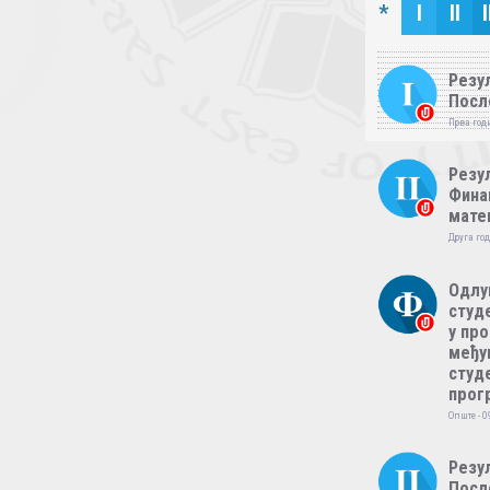
*
I
II
I
Резул
Посл
Прва годи
Резул
Фина
мате
Друга год
Одлу
студе
у пр
међу
студе
прог
Опште - 0
Резул
Посл