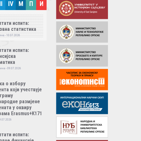
II
IV
M
П
И
тати испита:
овна статистика
на - 10.07.2026
тати испита:
нсијска
матика
ина - 09.07.2026
ка о избору
нта који учествује
ограму
народне размјене
ната у оквиру
рама Erasmus+К171
9.07.2026
тати испита:
овне финансије