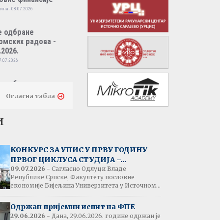
ина - 08.07.2026
е одбране
омских радова -
.2026.
7.07.2026
е одбране
омских радова -
Огласна табла
.2026.
7.07.2026
и
тати испита:
народно пословно
КОНКУРС ЗА УПИС У ПРВУ ГОДИНУ
нсирање
ПРВОГ ЦИКЛУСА СТУДИЈА –...
одина - 07.07.2026
09.07.2026
- Сагласно Одлуци Владе
Републике Српске, Факултету пословне
економије Бијељина Универзитета у Источном...
тати испита:
народна трговина
Одржан пријемни испит на ФПЕ
ина - 07.07.2026
29.06.2026
- Дана, 29.06.2026. године одржан је