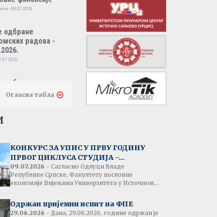
ина - 08.07.2026
е одбране
омских радова -
.2026.
7.07.2026
е одбране
омских радова -
Огласна табла
.2026.
7.07.2026
и
тати испита:
народно пословно
КОНКУРС ЗА УПИС У ПРВУ ГОДИНУ
нсирање
ПРВОГ ЦИКЛУСА СТУДИЈА –...
одина - 07.07.2026
09.07.2026
- Сагласно Одлуци Владе
Републике Српске, Факултету пословне
економије Бијељина Универзитета у Источном...
тати испита:
народна трговина
Одржан пријемни испит на ФПЕ
ина - 07.07.2026
29.06.2026
- Дана, 29.06.2026. године одржан је