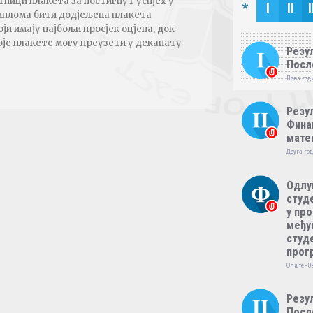
ници плакета за постигнут успјех у
*
I
II
I
иплома бити додјељена плакета
ји имају најбољи просјек оцјена, док
оје плакете могу преузети у деканату
Резул
Посл
Прва годи
Резул
Фина
мате
Друга год
Одлу
студе
у пр
међу
студе
прог
Опште - 0
Резул
Посл