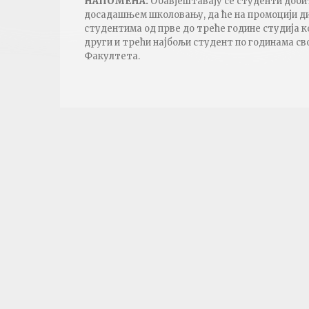
НАПОМЕНА:
Обавјештавају се студенти добит
досадашњем школовању, да ће на промоцији д
студентима од прве до треће године студија ко
други и трећи најбољи студент по годинама св
Факултета.