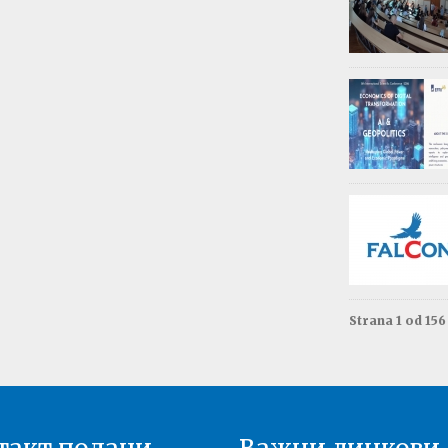
Обав
Изда
приј
Опште - 0
ВАЖНО
Резул
Моне
Друга год
Резул
терм
Енгле
Друга год
Strana 1 od 15
Резул
терм
Енгле
Прва годи