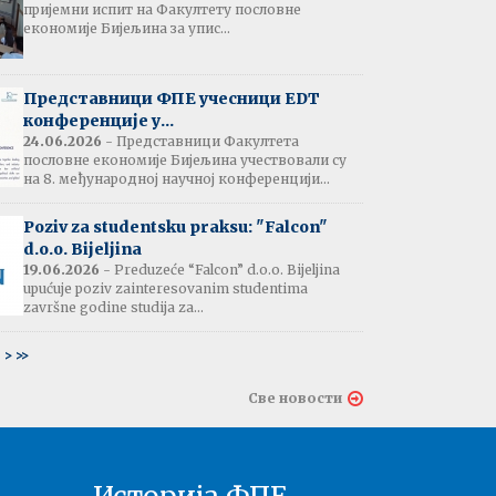
пријемни испит на Факултету пословне
јештење:
економије Бијељина за упис...
вање потврда
е љетне паузе
7.07.2026
Представници ФПЕ учесници EDT
конференције у...
24.06.2026
- Представници Факултета
пословне економије Бијељина учествовали су
тати испита:
на 8. међународној научној конференцији...
тарна економија
ина - 06.07.2026
Poziv za studentsku praksu: "Falcon"
d.o.o. Bijeljina
тати испита и
19.06.2026
- Preduzeće “Falcon” d.o.o. Bijeljina
ин усменог испита:
upućuje poziv zainteresovanim studentima
ски језик 2
završne godine studija za...
ина - 03.07.2026
6
>
>>
тати испита и
Све новости
ин усменог испита:
ски језик 1
на - 03.07.2026