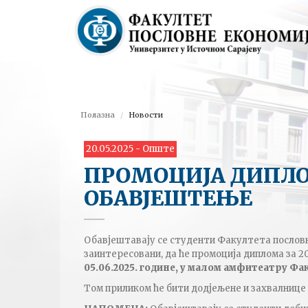
Полазна
Новости
20.05.2025 - Опште
ПРОМОЦИЈА ДИПЛО
ОБАВЈЕШТЕЊЕ
Обавјештавају се студенти Факултета пословне
заинтересовани, да ће промоција диплома за 2
05
.0
6
.20
2
5
. године
, у
малом
амфитеатру Факу
Том приликом ће бити додјељене и захвалнице 