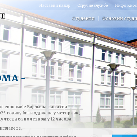
Наставни кадар
Стручне службе
Инфо Киос
Студенти
Основни студи
МА -
 економије Бијељина, као и сви
025. годину бити одржана
у четвртак,
лтета са почетком у 12 часова.
и плакете.