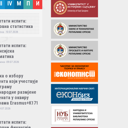
II
IV
M
П
И
тати испита:
овна статистика
на - 10.07.2026
тати испита:
нсијска
матика
ина - 09.07.2026
ка о избору
нта који учествује
ограму
народне размјене
ната у оквиру
рама Erasmus+К171
9.07.2026
тати испита:
овне финансије