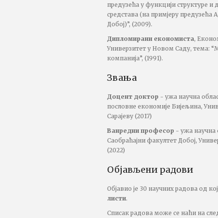
предузећа у функцији структуре 
средстава (на примјеру предузећ
Добој)”, (2009).
Дипломирани економиста
, Еконо
Универзитет у Новом Саду, тема: 
компанија”, (1991).
Звања
Доцент доктор
- ужа научна обла
пословне економије Бијељина, Уни
Сарајеву (2017)
Ванредни професор
- ужа научна
Саобраћајни факултет Добој, Униве
(2022)
Објављени радови
Објавио је 30 научних радова од ко
листи
.
Списак радова може се наћи на сл