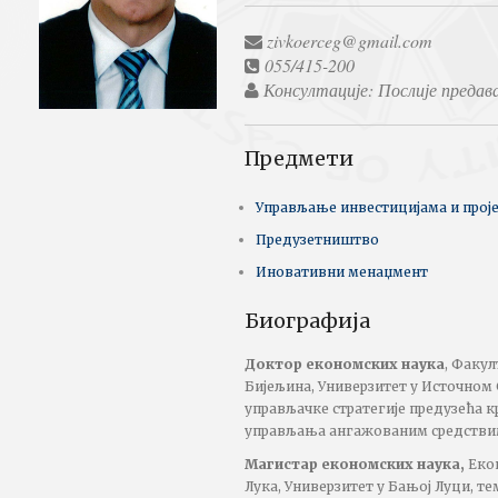
zivkoerceg@gmail.com
055/415-200
Консултације: Послије предав
Предмети
Управљање инвестицијама и прој
Предузетништво
Иновативни менаџмент
Биографија
Доктор економских наука
, Факу
Бијељина, Универзитет у Источном 
управљачке стратегије предузећа к
управљања ангажованим средствима
Магистар економских наука,
Еко
Лука, Универзитет у Бањој Луци, те