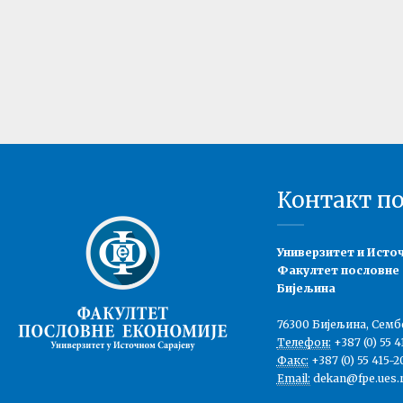
Контакт п
Универзитет и Исто
Факултет пословне
Бијељина
76300 Бијељина, Семб
Телефон:
+387 (0) 55 4
Факс:
+387 (0) 55 415-2
Email:
dekan@fpe.ues.r