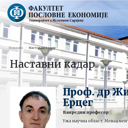
Полазна
Наставни кадар
Наставни кадар
Проф. др Ж
Ерцег
Ванредни професор
Ужа научна област: Менаџмен