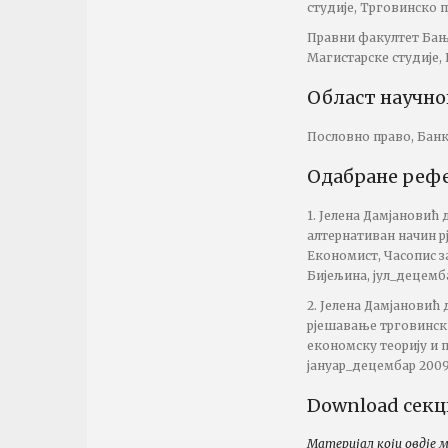
студије, Трговинско 
Правни факултет Бања
Магистарске студије, 
Област научн
Пословно право, Банк
Одабране реф
1. Јелена Дамјановић
алтернативан начин р
Економист, Часопис за
Бијељина, јул_децемб
2. Јелена Дамјановић
рјешавање трговински
економску теорију и п
јануар_децембар 2009
Download секц
Материјал који овдје 