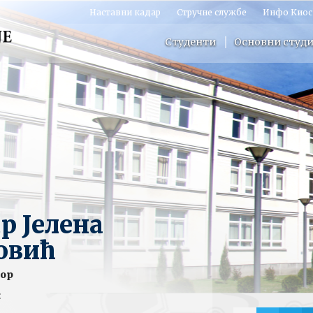
Наставни кадар
Стручне службе
Инфо Киос
Студенти
Основни студи
р Јелена
овић
сор
: