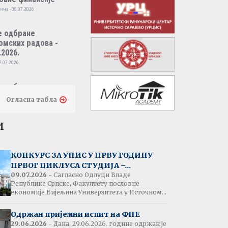
ина - 08.07.2026
е одбране
омских радова -
.2026.
7.07.2026
е одбране
омских радова -
Огласна табла
.2026.
7.07.2026
и
тати испита:
народно пословно
КОНКУРС ЗА УПИС У ПРВУ ГОДИНУ
нсирање
ПРВОГ ЦИКЛУСА СТУДИЈА –...
одина - 07.07.2026
09.07.2026
- Сагласно Одлуци Владе
Републике Српске, Факултету пословне
економије Бијељина Универзитета у Источном...
тати испита:
народна трговина
Одржан пријемни испит на ФПЕ
ина - 07.07.2026
29.06.2026
- Дана, 29.06.2026. године одржан је