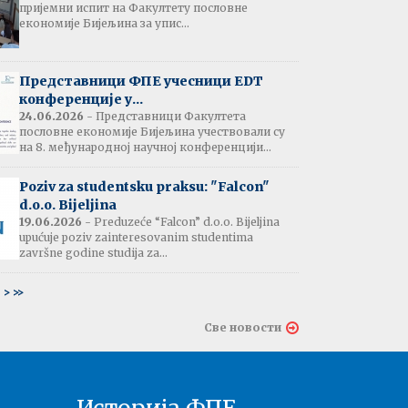
пријемни испит на Факултету пословне
јештење:
економије Бијељина за упис...
вање потврда
е љетне паузе
7.07.2026
Представници ФПЕ учесници EDT
конференције у...
24.06.2026
- Представници Факултета
пословне економије Бијељина учествовали су
тати испита:
на 8. међународној научној конференцији...
тарна економија
ина - 06.07.2026
Poziv za studentsku praksu: "Falcon"
d.o.o. Bijeljina
тати испита и
19.06.2026
- Preduzeće “Falcon” d.o.o. Bijeljina
ин усменог испита:
upućuje poziv zainteresovanim studentima
ски језик 2
završne godine studija za...
ина - 03.07.2026
6
>
>>
тати испита и
Све новости
ин усменог испита:
ски језик 1
на - 03.07.2026