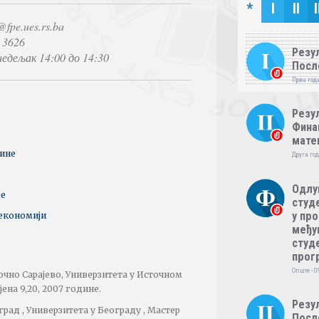
*
I
II
I
fpe.ues.rs.ba
 3626
Резул
едељак 14:00 до 14:30
Посл
Прва годи
Резул
Фина
мате
вине
Друга год
Одлу
је
студе
у пр
 економији
међу
студе
прог
Опште - 0
чно Сарајево, Универзитета у Источном
јена 9,20, 2007 године.
Резул
рад , Универзитета у Београду , Мастер
Посл