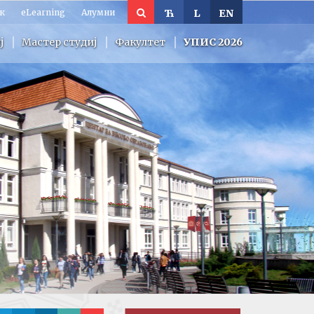
к
eLearning
Алумни
Ћ
L
EN
ј
Мастер студиј
Факултет
УПИС 2026