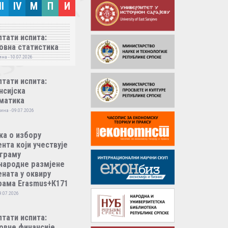
II
IV
M
П
И
тати испита:
овна статистика
на - 10.07.2026
тати испита:
нсијска
матика
ина - 09.07.2026
ка о избору
нта који учествује
ограму
народне размјене
ната у оквиру
рама Erasmus+К171
9.07.2026
тати испита:
овне финансије