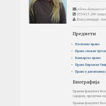
jelena.damjanovic@
055/415-200 локал
Консултације: пон
Предмети
Пословно право
Право спољне трго
Банкарско право
Право Европске Уни
Право у дигиталној
Биографија
Правни факултет Исто
Сарајеву, просјечна оц
Правни факултет Беог