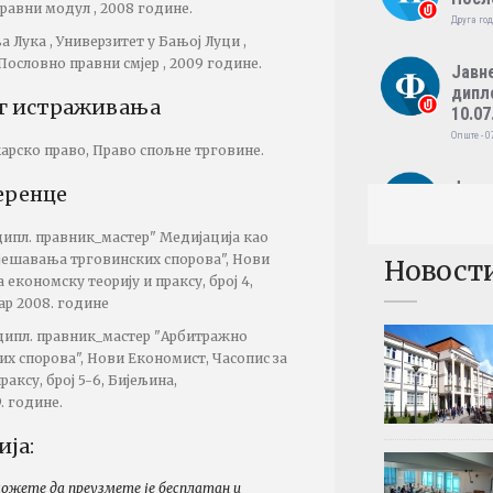
правни модул , 2008 године.
Друга год
 Лука , Универзитет у Бањој Луци ,
Пословно правни смјер , 2009 године.
Јавн
дипл
ог истраживања
10.07
Опште - 0
арско право, Право спољне трговине.
Јавн
еренце
дипл
09.07
 дипл. правник_мастер" Медијација као
Опште - 0
јешавања трговинских спорова", Нови
Новост
 економску теорију и праксу, број 4,
Резул
ар 2008. године
Међу
 дипл. правник_мастер "Арбитражно
фина
х спорова", Нови Економист, Часопис за
Четврта г
раксу, број 5-6, Бијељина,
. године.
Резул
Међу
ија:
Трећа год
можете да преузмете је бесплатан и