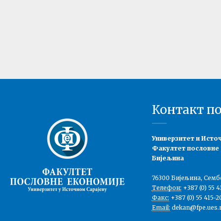
Контакт п
Универзитет и Исто
Факултет пословне
Бијељина
76300 Бијељина, Семб
Телефон:
+387 (0) 55 4
Факс:
+387 (0) 55 415-2
Email:
dekan@fpe.ues.r