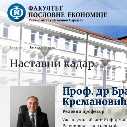
Полазна
Наставни кадар
Наставни кадар
Проф. др Бр
Крсмановић
Редовни професор
Ужа научна област: Информац
Рачуноводство и ревизија