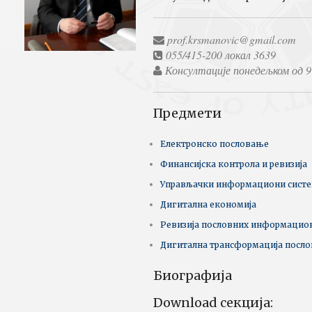
prof.krsmanovic@gmail.com
055/415-200 локал 3639
Консултације понедељком од 9
Предмети
Електронско пословање
Финансијска контрола и ревизија
Управљачки информациони сист
Дигитална економија
Ревизија пословних информацио
Дигитална трансформација посл
Биографија
Download секција: