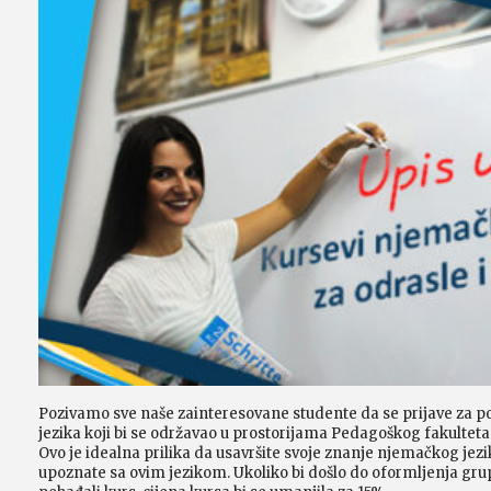
Pozivamo sve naše zainteresovane studente da se prijave za 
jezika koji bi se održavao u prostorijama Pedagoškog fakultet
Ovo je idealna prilika da usavršite svoje znanje njemačkog jezik
upoznate sa ovim jezikom. Ukoliko bi došlo do oformljenja grup