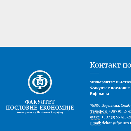
Контакт п
Универзитет и Исто
Факултет пословне
Бијељина
76300 Бијељина, Семб
Телефон:
+387 (0) 55 4
Факс:
+387 (0) 55 415-2
Email:
dekan@fpe.ues.r