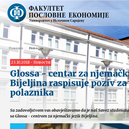
Полазна
Новости
23.10.2018 - Новости
Glossa - centar za njemački
Bijeljina raspisuje poziv za
polaznika
Sa zadovoljstvom vas obavještavamo da je naš Savez studenata 
sa Glossa - centrom za njemački jezik Bijeljina.