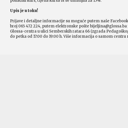
pohađali kurs, cijena kursa bi se umanjila za 15%.
Upis je u toku!
Prijave i detaljne informacije su moguće putem naše Facebook
broj 065 472 224, putem elektronske pošte bijeljina@glossa.ba i
Glossa-centra u ulici Semberskih ratara 66 (zgrada Pedagoškog
do petka od 17:00 do 19:00 h. Više informacija o samom centru