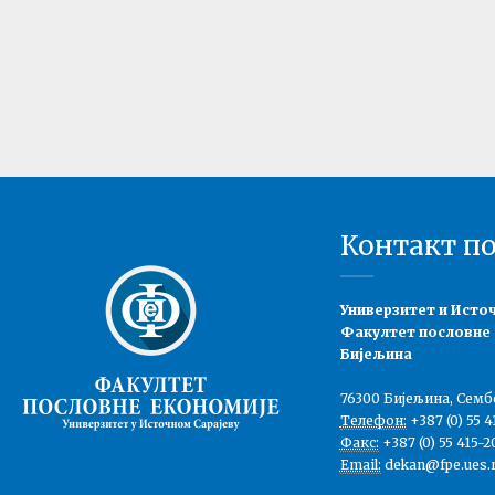
Контакт п
Универзитет и Исто
Факултет пословне
Бијељина
76300 Бијељина, Семб
Телефон:
+387 (0) 55 4
Факс:
+387 (0) 55 415-2
Email:
dekan@fpe.ues.r