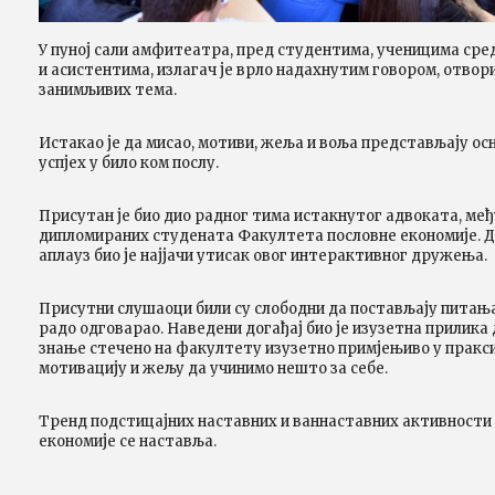
У пуној сали амфитеатра, пред студентима, ученицима ср
и асистентима, излагач је врло надахнутим говором, отвор
занимљивих тема.
Истакао је да мисао, мотиви, жеља и воља представљају ос
успјех у било ком послу.
Присутан је био дио радног тима истакнутог адвоката, међу
дипломираних студената Факултета пословне економије. До
аплауз био је најјачи утисак овог интерактивног дружења.
Присутни слушаоци били су слободни да постављају питања, 
радо одговарао. Наведени догађај био је изузетна прилика д
знање стечено на факултету изузетно примјењиво у пракси
мотивацију и жељу да учинимо нешто за себе.
Тренд подстицајних наставних и ваннаставних активности
економије се наставља.