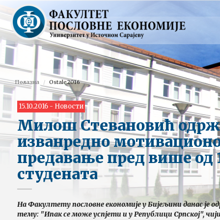
Полазна
Ostale2016
15.10.2016 - Новости
Милош Стевановић одрж
изванредно мотивацион
предавање пред више од 
студената
На Факултету пословне економије у Бијељини данас је о
тему: "Ипак се може успјети и у Републици Српској", чији