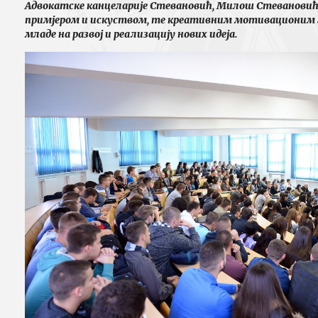
Адвокатске канцеларије Стевановић, Милош Стевановић, 
примјером и искуством, те креативним мотивационим 
младе на развој и реализацију нових идеја.