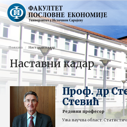
Полазна
Наставни кадар
Наставни кадар
Проф. др Ст
Стевић
Редовни професор
Ужа научна област: Статистич