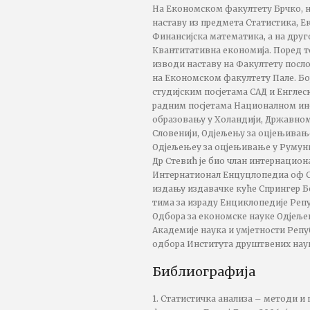
На Економском факултету Брчко, н
наставу из предмета Статистика, Е
Финансијска математика, а на друг
Квантитативна економија. Поред т
изводи наставу на Факултету посл
на Економском факултету Пале. Бор
студијским посјетама САД и Енглес
радним посјетама Националном инс
образовању у Холандији, Државном
Словенији, Одјељењу за оцјењивањ
Одјељењеу за оцјењивање у Румуни
Др Стевић је био члан интернацион
Интернатионал Енцyцлопедиа оф С
издању издавачке куће Спрингер Бер
тима за израду Енциклопедије Репу
Одбора за економске науке Одјељ
Академије наука и умјетности Репу
одбора Института друштвених наук
Библиографија
1. Статистичка анализа – методи и