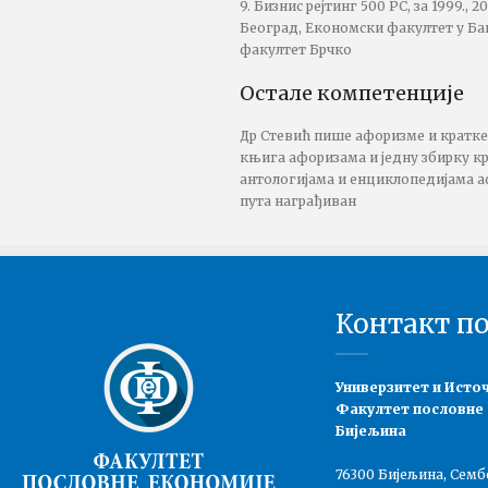
9. Бизнис рејтинг 500 РС, за 1999., 2
Београд, Економски факултет у Ба
факултет Брчко
Остале компетенције
Др Стевић пише афоризме и кратке 
књига афоризама и једну збирку кра
антологијама и енциклопедијама аф
пута награђиван
Контакт п
Универзитет и Исто
Факултет пословне
Бијељина
76300 Бијељина, Семб