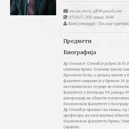
stevan.stevic.efb@gmail.com
055/415-200 локал 3646
Консултације: Послије предав
Предмети
Биографија
Др Стеван Р. Стевић је рођен 26.03.
општина Брчко. Основну школу зав
Брезовом Пољу, а средњу школу у 
факултет завршио је у Брчком 30. ју
постдипломске студије из статист
факултету у Београду 09. јануара 1
дисертацију из области статистички
Економском факултету у Београду, 
Др Стевић је прошао сва звања, од
професора, на ужој научној области
Економском факултету Брчко, Уни
Сарајеву.