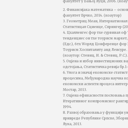
факултет у Бањој Луци, 2006. (коау
2. Финансијака математика – осно
факултет Брчко, 2014. (коаутор)
3. Геометриц Меан, Интернатиона
Статистицал Сциенце, Спрингер (2011
4. Цхалленгес фор тхе сурвивал оф
тенденциес он тхе тоурисм маркет,
(Едс.), 6тх Wорлд Цонференце фор 
Тоурисм Хоспиталитy анд Леисуре. Ан
(коаутор: Стевиц, И. & Стевиц, Р.С.).
5. Оцјена и избор инвестиционих в
одстојања, Статистичка ревија бр.1-
6. Улога и значај економске стати
процесима, Међународна научна ко
економски аспекти процеса интегра
Мостар, 2013.
7. Оцјена ефикасности пословања 
Итеративног компромисног ранги
1994.
8. Развој образовања у функцији 
привреде Републике Српске, Зборн
Лука, 2013.