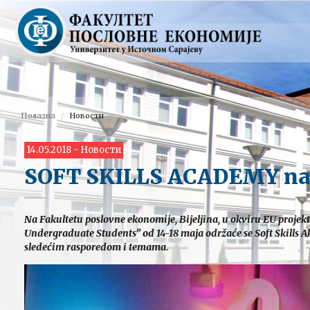
Полазна
Новости
14.05.2018 - Новости
SOFT SKILLS ACADEMY na
Na Fakultetu poslovne ekonomije, Bijeljina, u okviru EU projek
Undergraduate Students” od 14-18 maja održaće se Soft Skills 
sledećim rasporedom i temama.