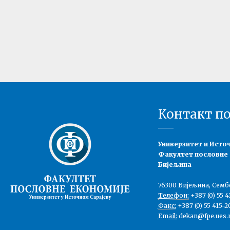
Контакт п
Универзитет и Исто
Факултет пословне
Бијељина
76300 Бијељина, Семб
Телефон:
+387 (0) 55 4
Факс:
+387 (0) 55 415-2
Email:
dekan@fpe.ues.r