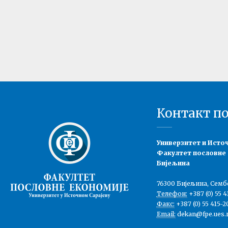
Контакт п
Универзитет и Исто
Факултет пословне
Бијељина
76300 Бијељина, Семб
Телефон:
+387 (0) 55 4
Факс:
+387 (0) 55 415-2
Email:
dekan@fpe.ues.r