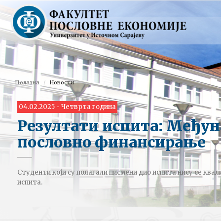
Полазна
Новости
04.02.2025 - Четврта година
Резултати испита: Међу
пословно финансирање
Студенти који су полагали писмени дио испита нису се ква
испита.