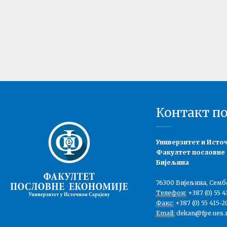
Контакт п
Универзитет и Исто
Факултет пословне
Бијељина
76300 Бијељина, Семб
Телефон:
+387 (0) 55 4
Факс:
+387 (0) 55 415-2
Email:
dekan@fpe.ues.r