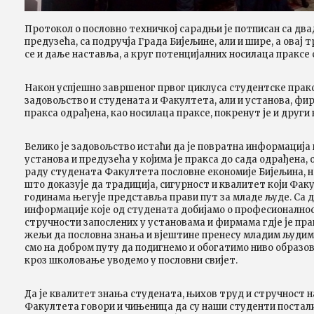
Протокол о пословно техничкој сарадњи је потписан са два
предузећа, са подручја Града Бијељине, али и шире, а овај
се и даље наставља, а круг потенцијалних носилаца праксе 
Након успјешно завршеног првог циклуса студентске праксе,
задовољство и студената и Факултета, али и установа, фирм
пракса одрађена, као носилаца праксе, покренут је и други
Велико је задовољство истаћи да је повратна информација 
установа и предузећа у којима је пракса до сада одрађена, 
раду студената Факултета пословне економије Бијељина, н
што доказује да традиција, сигурност и квалитет који Фак
годинама његује представља прави пут за младе људе. Са 
информације које од студената добијамо о професионалнос
стручности запослених у установама и фирмама гдје је пра
жељи да пословна знања и вјештине пренесу младим људима
смо на добром путу да подигнемо и обогатимо ниво образо
кроз школовање уводемо у пословни свијет.
Да је квалитет знања студената, њихов труд и стручност 
Факултета говори и чињеница да су наши студенти постал