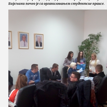
Бијељини почео је са организовањем студентске праксе.