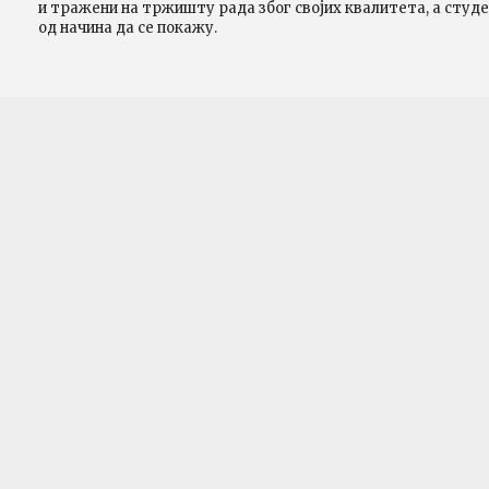
и тражени на тржишту рада због својих квалитета, а студен
од начина да се покажу.