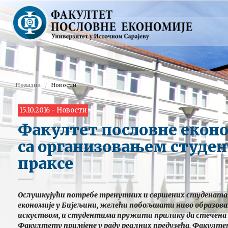
Полазна
Новости
15.10.2016 - Новости
Факултет пословне еконо
са организовањем студен
праксе
Ослушкујући потребе тренутних и свршених студенат
економије у Бијељини, желећи побољшати ниво образо
искуством, и студентима пружити прилику да стечена 
Факултету примјене у раду реалних предузећа, Факултет