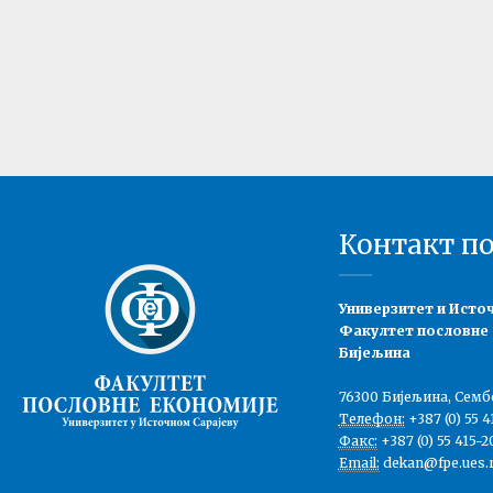
Контакт п
Универзитет и Исто
Факултет пословне
Бијељина
76300 Бијељина, Семб
Телефон:
+387 (0) 55 4
Факс:
+387 (0) 55 415-2
Email:
dekan@fpe.ues.r