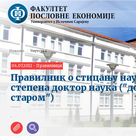
Полазна
Упутства
04.07.2012 - Правилници
Правилник о стицању на
степена доктор наука ("д
старом")
.