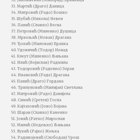
33. Мартић (Драго) Даница
34. Митровић (Радо) Бошко
35. Шубић (Никола) Невен
36. Панић (Славко) Весна
37. Петровић (Миленко) Душица
38. Мркоњић (Новак) Драгана
39. Ђокић (Милован) Бранка
40. Удовичић (Тодор) Ненад
41. Клеут (Миленко) Љиљана
42. Илић (Војислав) Радмила
43. Тодоровић (Раденко) Зоран
44. Ивановић (Раде) Драгана
45. Панић (Драго) Гордана
46. Трипуновић (Милијан) Светлана
47. Митровић (Радо) Данијела
48. Симић (Сретен) Госпа
49. Кајтазовић (Јово) Бојана
50. Шаран (Славко) Каменко
51. Јовић (Ратко) Мирослав
52. Милић (Недељко) Љиљана
53. Лукић (Рајко) Жељка
54. Радивојевић (Слободан) Урош