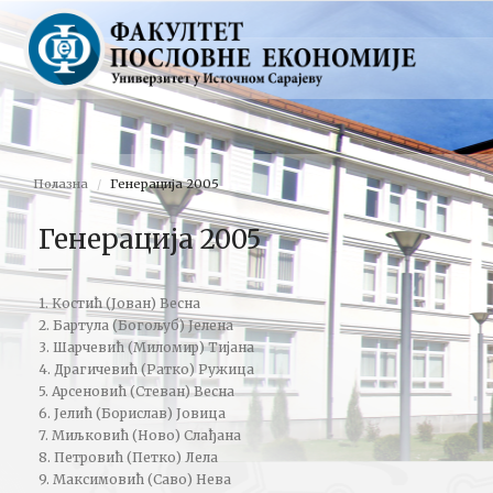
Полазна
Генерација 2005
Генерација 2005
1. Костић (Јован) Весна
2. Бартула (Богољуб) Јелена
3. Шарчевић (Миломир) Тијана
4. Драгичевић (Ратко) Ружица
5. Арсеновић (Стеван) Весна
6. Јелић (Борислав) Јовица
7. Миљковић (Ново) Слађана
8. Петровић (Петко) Лела
9. Максимовић (Саво) Нева