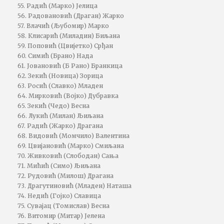
55. Радић (Марко) Јелица
56. Радовановић (Драган) Жарко
57. Влачић (Љубомир) Марко
58. Клисарић (Миладин) Биљана
59. Поповић (Цвијетко) Срђан
60. Симић (Брано) Нада
61. Јовановић (Б Рано) Бранкица
62. Зекић (Новица) Зорица
63. Росић (Славко) Младен
64. Мирковић (Војко) Дубравка
65. Зекић (Чедо) Весна
66. Лукић (Милан) Љиљана
67. Радић (Жарко) Драгана
68. Видовић (Момчило) Валентина
69. Цвијановић (Марко) Смиљана
70. Живковић (Слободан) Сања
71. Мићић (Симо) Љиљана
72. Рудовић (Милош) Драгана
73. Драгутиновић (Младен) Наташа
74. Недић (Гојко) Славица
75. Сувајац (Томислав) Весна
76. Витомир (Митар) Јелена