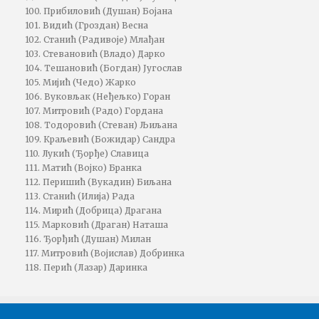
100. Прибиловић (Душан) Бојана
101. Видић (Гроздан) Весна
102. Станић (Радивоје) Млађан
103. Стевановић (Владо) Дарко
104. Тешановић (Богдан) Југослав
105. Мијић (Чедо) Жарко
106. Вуковљак (Неђељко) Горан
107. Митровић (Радо) Гордана
108. Тодоровић (Стеван) Љиљана
109. Краљевић (Божидар) Сандра
110. Лукић (Ђорђе) Славица
111. Матић (Војко) Бранка
112. Перишић (Вукадин) Биљана
113. Станић (Илија) Рада
114. Мирић (Добрица) Драгана
115. Марковић (Драган) Наташа
116. Ђорђић (Душан) Милан
117. Митровић (Војислав) Добринка
118. Перић (Лазар) Даринка