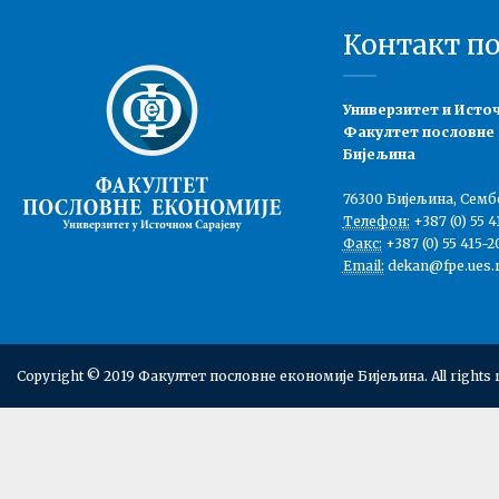
Контакт п
Универзитет и Исто
Факултет пословне
Бијељина
76300 Бијељина, Семб
Телефон:
+387 (0) 55 4
Факс:
+387 (0) 55 415-2
Email:
dekan@fpe.ues.r
Copyright © 2019 Факултет пословне економије Бијељина. All rights 