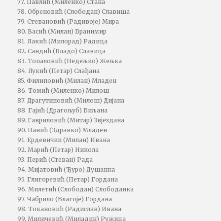
77. Павлић (Миленко) Стана
78. Обреновић (Слободан) Славиша
79. Стевановић (Радивоје) Мира
80. Васић (Милан) Бранимир
81. Лакић (Милорад) Радица
82. Сандић (Владо) Славица
83. Топаловић (Недељко) Жељка
84. Лукић (Петар) Слађана
85. Филиповић (Милан) Младен
86. Томић (Миленко) Милош
87. Драгутиновић (Милош) Дијана
88. Гајић (Драгољуб) Биљана
89. Гавриловић (Митар) Звјездана
90. Панић (Здравко) Младен
91. Ердевички (Милан) Ивана
92. Марић (Петар) Никола
93. Перић (Стеван) Рада
94. Мијатовић (Ђуро) Душанка
95. Глигоревић (Петар) Гордана
96. Милетић (Слободан) Слободанка
97. Чабрило (Благоје) Гордана
98. Токановић (Радислав) Ивана
99. Миличевић (Миладин) Ружица