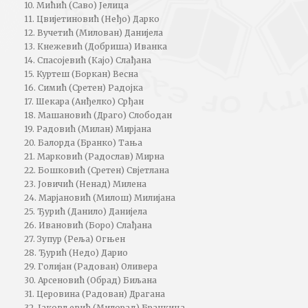
10. Мићић (Саво) Јелица
11. Цвијетиновић (Неђо) Дарко
12. Вучетић (Милован) Данијела
13. Кнежевић (Добриша) Иванка
14. Спасојевић (Кајо) Слађана
15. Куртеш (Боркан) Весна
16. Симић (Сретен) Радојка
17. Шекара (Анђелко) Срђан
18. Машановић (Драго) Слободан
19. Радовић (Милан) Мирјана
20. Балорда (Бранко) Тања
21. Марковић (Радослав) Мирна
22. Бошковић (Сретен) Свјетлана
23. Јовичић (Ненад) Милена
24. Марјановић (Милош) Милијана
25. Ђурић (Данило) Данијела
26. Ивановић (Боро) Слађана
27. Зупур (Реља) Огњен
28. Ђурић (Недо) Дарио
29. Голијан (Радован) Оливера
30. Арсеновић (Обрад) Биљана
31. Церовина (Радован) Драгана
32. Јаковљевић (Милорад) Бранкица