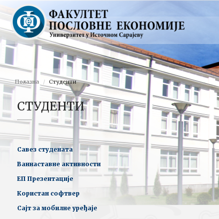
Полазна
Студенти
СТУДЕНТИ
Савез студената
Ваннаставне активности
ЕП Презентације
Користан софтвер
Сајт за мобилне уређаје