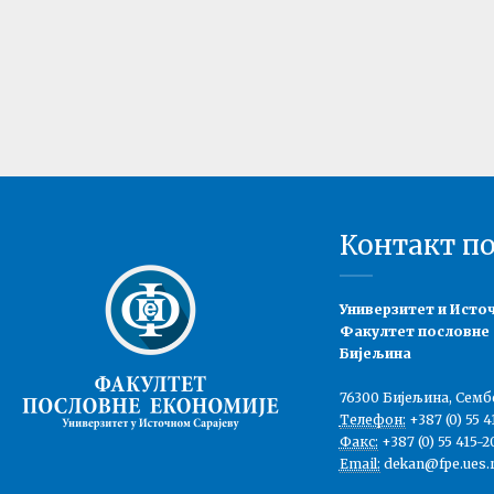
Контакт п
Универзитет и Исто
Факултет пословне
Бијељина
76300 Бијељина, Семб
Телефон:
+387 (0) 55 4
Факс:
+387 (0) 55 415-2
Email:
dekan@fpe.ues.r