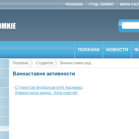
ПОЛАЗНА
СТУД. СЕРВИС
МАПА САЈ
ПОЛАЗНА
НОВОСТИ
Ф
Полазна
Студенти
Ваннаставни рад
Ваннаставне активности
-
Студентски фудбалски клуб Академац
-
Хуманитарна акција - Купи пакетић