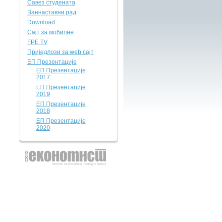
Савез студената
Ваннаставни рад
Download
Сајт за мобилне
FPE TV
Приједлози за web сајт
ЕП Презентације
ЕП Презентације
2017
ЕП Презентације
2019
ЕП Презентације
2018
ЕП Презентације
2020