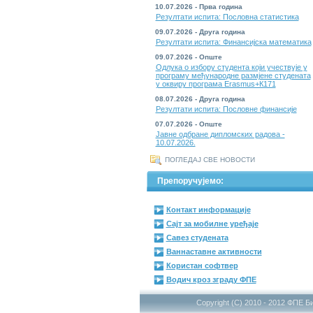
10.07.2026 - Прва година
Резултати испита: Пословна статистика
09.07.2026 - Друга година
Резултати испита: Финансијска математика
09.07.2026 - Опште
Одлука о избору студента који учествује у
програму међународне размјене студената
у оквиру програма Erasmus+К171
08.07.2026 - Друга година
Резултати испита: Пословне финансије
07.07.2026 - Опште
Јавне одбране дипломских радова -
10.07.2026.
ПОГЛЕДАЈ СВЕ НОВОСТИ
Препоручујемо:
Контакт информације
Сајт за мобилне уређаје
Савез студената
Ваннаставне активности
Користан софтвер
Водич кроз зграду ФПЕ
Copyright (C) 2010 - 2012 ФПЕ Б