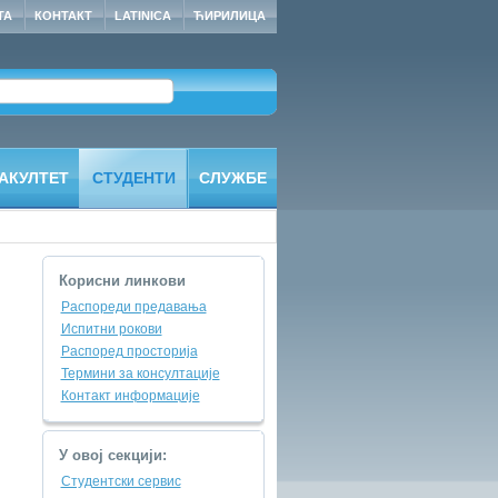
ТА
КОНТАКТ
LATINICA
ЋИРИЛИЦА
АКУЛТЕТ
СТУДЕНТИ
СЛУЖБЕ
Корисни линкови
Распореди предавања
Испитни рокови
Распоред просторија
Термини за консултације
Контакт информације
У овој секцији:
Студентски сервис