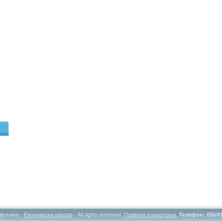
ијељина -
Рачунарски центар
- All rights reserved.
Правила кориштења.
Телефон: 055/4