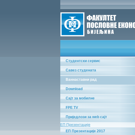
Студентски сервис
Савез студената
Ваннаставни рад
Download
Сајт за мобилне
FPE TV
Приједлози за web сајт
ЕП Презентације
ЕП Презентације 2017