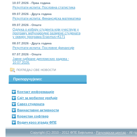
10.07.2026 - Прва година
Резултати испита: Пословна статистика
09.07.2026 - Друга година
Резултати испита: Финансијска математика
09.07.2026 - Опште
Одлука о избору студента који учествује у
програму међународне размјене студената
у оквиру програма Erasmus+К171
08.07.2026 - Друга година
Резултати испита: Пословне финансије
07.07.2026 - Опште
Јавне одбране дипломских радова -
10.07.2026.
ПОГЛЕДАЈ СВЕ НОВОСТИ
Препоручујемо:
Контакт информације
Сајт за мобилне уређаје
Савез студената
Ваннаставне активности
Користан софтвер
Водич кроз зграду ФПЕ
Copyright (C) 2010 - 2012 ФПЕ Бијељина -
Рачунарски центар
- All r