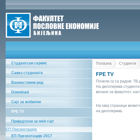
Студентски сервис
Полазна
Студенти
Савез студената
FPE TV
Почели су са радом ТВ д
Ваннаставни рад
На дисплејима студенти
везане за факултет, нас
Download
Сајт за мобилне
На овој страници может
на дисплејима.
FPE TV
Приједлози за web сајт
ЕП Презентације
ЕП Презентације 2017