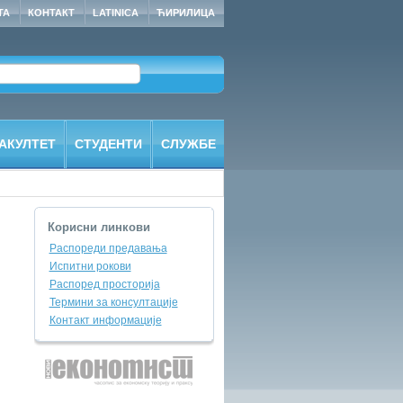
ТА
КОНТАКТ
LATINICA
ЋИРИЛИЦА
АКУЛТЕТ
СТУДЕНТИ
СЛУЖБЕ
Корисни линкови
Распореди предавања
Испитни рокови
Распоред просторија
Термини за консултације
Контакт информације