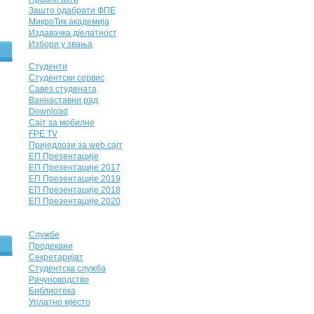
Зашто одабрати ФПЕ
МикроТик академија
Издавачка дјелатност
Избори у звања
Студенти
Студентски сервис
Савез студената
Ваннаставни рад
Download
Сајт за мобилне
FPE TV
Приједлози за web сајт
ЕП Презентације
ЕП Презентације 2017
ЕП Презентације 2019
ЕП Презентације 2018
ЕП Презентације 2020
Службе
Продекани
Секретаријат
Студентска служба
Рачуноводство
Библиотека
Уплатно мјесто