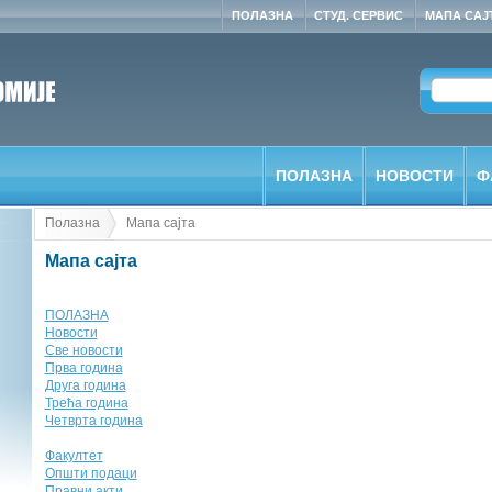
ПОЛАЗНА
СТУД. СЕРВИС
МАПА САЈ
ПОЛАЗНА
НОВОСТИ
Ф
Полазна
Мапа сајта
Мапа сајта
ПОЛАЗНА
Новости
Све новости
Прва година
Друга година
Трећа година
Четврта година
Факултет
Општи подаци
Правни акти