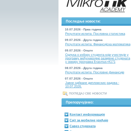
Последње новости:
10.07.2026 - Прва година
Резултати испита: Пословна статистика
09.07.2026 - Друга година
Резултати испита: Финансијска математика
09.07.2026 - Опште
Одлука о избору студента који учествује у
програму међународне размјене студената
у оквиру програма Erasmus+К171
08.07.2026 - Друга година
Резултати испита: Пословне финансије
07.07.2026 - Опште
Јавне одбране дипломских радова -
10.07.2026.
ПОГЛЕДАЈ СВЕ НОВОСТИ
Препоручујемо:
Контакт информације
Сајт за мобилне уређаје
Савез студената