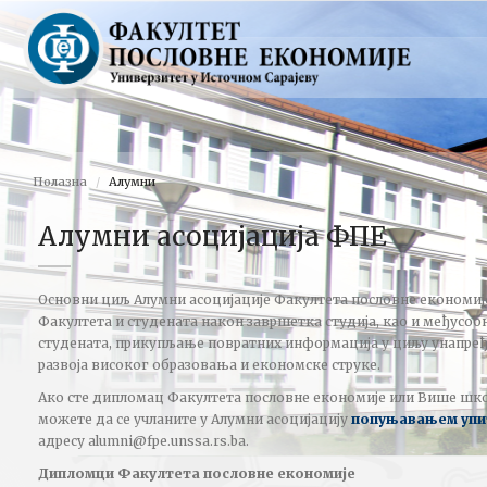
Полазна
Алумни
Алумни асоцијацијa ФПЕ
Основни циљ Алумни асоцијације Факултета пословне економије 
Факултета и студената након завршетка студија, као и међусо
студената, прикупљање повратних информација у циљу унапређ
развоја високог образовања и економске струке.
Ако сте дипломац Факултета пословне економије или Више шко
можете да се учланите у Алумни асоцијацију
попуњавањем упи
адресу alumni@fpe.unssa.rs.ba.
Дипломци Факултета пословне економије