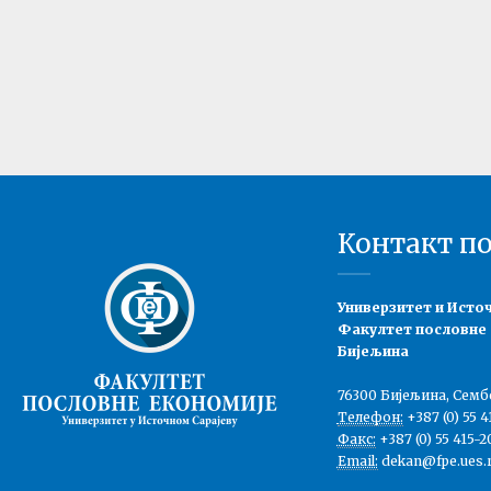
Контакт п
Универзитет и Исто
Факултет пословне
Бијељина
76300 Бијељина, Семб
Телефон:
+387 (0) 55 4
Факс:
+387 (0) 55 415-2
Email:
dekan@fpe.ues.r