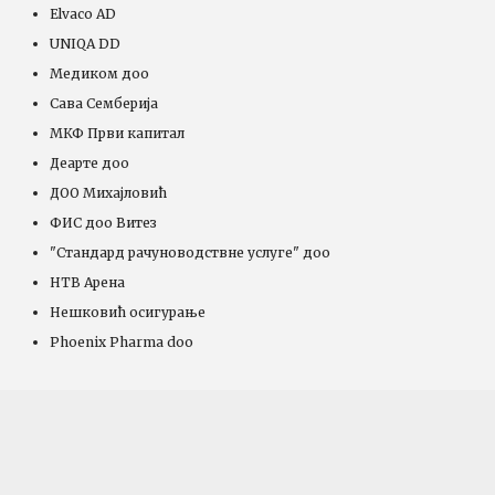
Elvaco AD
UNIQA DD
Медиком доо
Сава Семберија
МКФ Први капитал
Деарте доо
ДОО Михајловић
ФИС доо Витез
"Стандард рачуноводствне услуге" доо
НТВ Арена
Нешковић осигурање
Phoenix Pharma doo