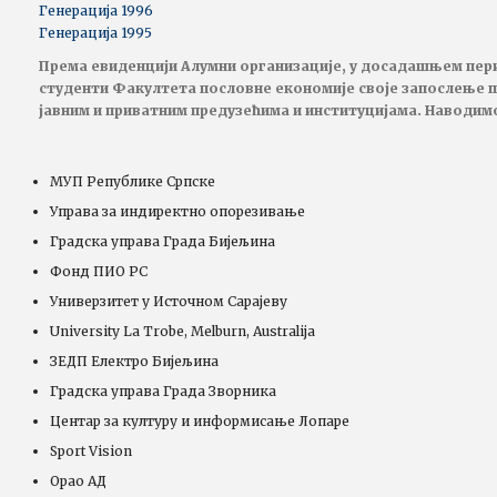
Генерација 1996
Генерација 1995
Према евиденцији Алумни организације, у досадашњем пер
студенти Факултета пословне економије своје запослење 
јавним и приватним предузећима и институцијама. Наводимо
МУП Републике Српске
Управа за индиректно опорезивање
Градска управа Града Бијељина
Фонд ПИО РС
Универзитет у Источном Сарајеву
University La Trobe, Melburn, Australija
ЗЕДП Електро Бијељина
Градска управа Града Зворника
Центар за културу и информисање Лопаре
Sport Vision
Орао АД