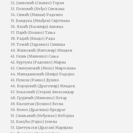
32. Јанковић (Славко) Горан
33. Поповић (Неђо) Снежана
34. Симић (Милан) Раденко
35. Бандука (Млађен) Свјетлана
36. Лазић (Василија) Анкица
37. Пајић (Бошко) Тања
38. Радић (Владо) Рада
39. Томић (Здравко) Синиша
40. Жижовић (Витомир) Младен
41. Окиљ (Миленко) Сања
42. Куртума (Раденко) Мирна
43. Симеуновић (Мехо) Мирослава
44. Миладиновић (Илија) Радојко
45. Пунош (Ранко) Душко
46. Боројевић (Драгомир) Младен
47. Зељковић (Стојан) Александар
48. Грујичић (Миленко) Петар
49. Кљештан (Бошко) Весна
50. Лемез (Драгиша) Предраг
51. Смиљанић (Неђељко) Небојша
52. Какућа (Рајко) Јелена
53. Цветуљски (Драган) Маријана