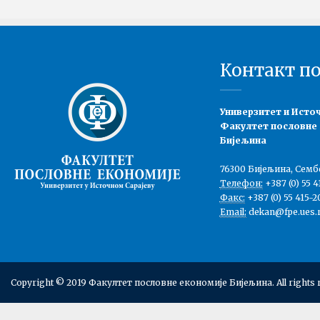
Контакт п
Универзитет и Исто
Факултет пословне
Бијељина
76300 Бијељина, Семб
Телефон:
+387 (0) 55 4
Факс:
+387 (0) 55 415-2
Email:
dekan@fpe.ues.r
Copyright © 2019 Факултет пословне економије Бијељина. All rights 