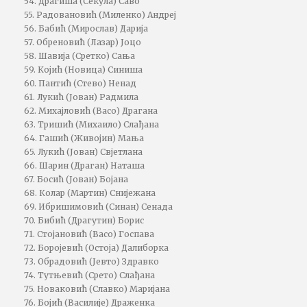
54. Драгиша (Секула) Саво
55. Радовановић (Миленко) Андреј
56. Бабић (Мирослав) Дарија
57. Обреновић (Лазар) Јоцо
58. Шавија (Сретко) Сања
59. Којић (Новица) Синиша
60. Пантић (Стево) Ненад
61. Лукић (Јован) Радмила
62. Михајловић (Васо) Драгана
63. Тришић (Михаило) Слађана
64. Гашић (Живојин) Мања
65. Лукић (Јован) Свјетлана
66. Шарин (Драган) Наташа
67. Босић (Јован) Бојана
68. Колар (Мартин) Снијежана
69. Ибришимовић (Синан) Сенада
70. Бибић (Драгутин) Борис
71. Стојановић (Васо) Госпава
72. Боројевић (Остоја) Далиборка
73. Обрадовић (Јевто) Здравко
74. Тутњевић (Срето) Слађана
75. Новаковић (Славко) Маријана
76. Бојић (Василије) Драженка