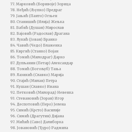
77. Марковић (Боривоје) Зорица
78. Неђић (Љупко) Предраг
79. Јањић (Панто) Огњен
80. Станишић (Илија) Жељка
81. Бабић (Душан) Мирослав
82. Бајовић (Радослав) Драгана
83. Лукић (Јован) Бранко
84. Чавић (Чедо) Блаженка
85. Квргић (Станко) Бојан
86. Томић (Милодраг) Дарко
87. Дупљанин (Петар) Александар
88. Томић (Богољуб) Тања
89. Лазикић (Славко) Марија
90. Стајић (Милан) Петра
91. Кушан (Славко) Ивана
92. Петковић (Милорад) Невенка
93. Стевановић (Зоран) Игор
94. Деспотовић (Перо) Јелена
95. Симић (Крсто) Василије
96. Симић (Драгутин) Дијана
97. Мићић (Саво) Далиборка
98. Јовановић (Ђуро) Радмила