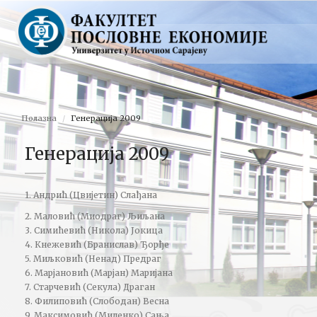
Полазна
Генерација 2009
Генерација 2009
1. Андрић (Цвијетин) Слађана
2. Маловић (Миодраг) Љиљана
3. Симићевић (Никола) Јокица
4. Кнежевић (Бранислав) Ђорђе
5. Миљковић (Ненад) Предраг
6. Марјановић (Марјан) Маријана
7. Старчевић (Секула) Драган
8. Филиповић (Слободан) Весна
9. Максимовић (Миленко) Сања