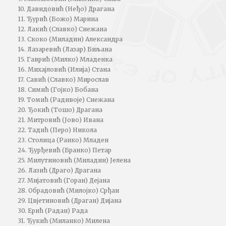
10. Давидовић (Неђо) Драгана
11. Ђурић (Божо) Марина
12. Лакић (Славко) Снежана
13. Скоко (Миладин) Александра
14. Лазаревић (Лазар) Биљана
15. Гаврић (Милко) Младенка
16. Михајловић (Илија) Стана
17. Савић (Славко) Мирослав
18. Симић (Гојко) Бобана
19. Томић (Радивоје) Снежана
20. Ђокић (Тошо) Драгана
21. Митровић (Јово) Ивана
22. Тадић (Перо) Никола
23. Столица (Ранко) Младен
24. Ђурђевић (Бранко) Петар
25. Милутиновић (Миладин) Јелена
26. Лазић (Драго) Драгана
27. Мијатовић (Горан) Дејана
28. Обрадовић (Милојко) Срђан
29. Цвјетиновић (Драган) Дијана
30. Ерић (Радан) Рада
31. Ђукић (Миланко) Милена