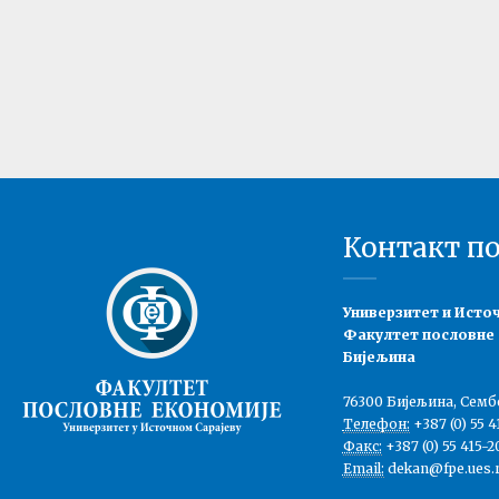
Контакт п
Универзитет и Исто
Факултет пословне
Бијељина
76300 Бијељина, Семб
Телефон:
+387 (0) 55 4
Факс:
+387 (0) 55 415-2
Email:
dekan@fpe.ues.r