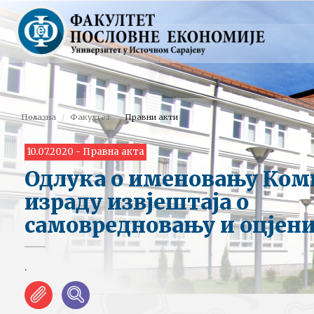
Полазна
Факултет
Правни акти
10.07.2020 - Правна акта
Одлука о именовању Коми
израду извјештаја о
самовредновању и оцјени
.