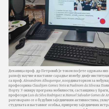
Деканица проф. др Петровић је током посјете одржала низ
развоју научне и наставне сарадње између двије институци
са проф.
Alexandrom Albuquerque
, координаторком за међуна
професорима
Claudijom Gomez Neto
и
Paolinom da Silva
на Поли
Порту. У оквиру програма мобилности, састанцима у Браги
професори
Luis da Silva
Rodriguez
и
Manuel Salvador Gomes de Ar
разговарало се о будућим заједничким активностима, укљу
студената и наставног особља, припрему заједничких истр