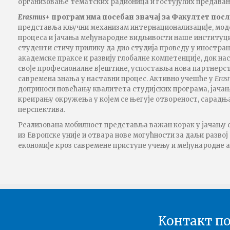
организовање тематских радионица и гостујућих предавањ
Erasmus+
програм има посебан значај за Факултет пос
представља кључни механизам интернационализације, мод
процеса и јачања међународне видљивости наше институциј
студенти стичу прилику да дио студија проведу у иностран
академске праксе и развију глобалне компетенције, док на
своје професионалне вјештине, успоставља нова партнерс
савремена знања у наставни процес. Активно учешће у
Eras
доприноси повећању квалитета студијских програма, јачањ
креирању окружења у којем се његује отвореност, сарадњ
перспектива.
Реализована мобилност представља важан корак у јачању 
из Европске уније и отвара нове могућности за даљи разво
економије кроз савремене приступе учењу и међународне 
Контакт п