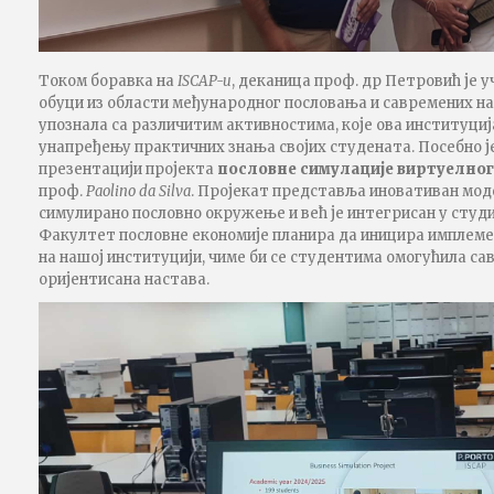
Током боравка на
ISCAP-u
, деканица проф. др Петровић је у
обуци из области међународног пословања и савремених на
упознала са различитим активностима, које ова институциј
унапређењу практичних знања својих студената. Посебно ј
презентацији пројекта
пословне симулације виртуелног
проф.
Paolinо da Silva
. Пројекат представља иновативан мод
симулирано пословно окружење и већ је интегрисан у студ
Факултет пословне економије планира да иницира имплеме
на нашој институцији, чиме би се студентима омогућила са
оријентисана настава.