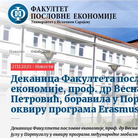
Полазна
Ostale2016
27.11.2025 - Новости
Деканица Факултета пос
економије, проф. др Весн
Петровић, боравила у Пор
оквиру програма Erasmu
Деканица Факултета пословне економије, проф. др Весна
јулу у Португалу у оквиру програма међународне мобил