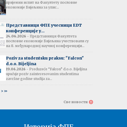
пријемни испит на Факултету пословне
јештење:
економије Бијељина за упис...
вање потврда
е љетне паузе
7.07.2026
Представници ФПЕ учесници EDT
конференције у...
24.06.2026
- Представници Факултета
пословне економије Бијељина учествовали су
тати испита:
на 8. међународној научној конференцији...
тарна економија
ина - 06.07.2026
Poziv za studentsku praksu: "Falcon"
d.o.o. Bijeljina
тати испита и
19.06.2026
- Preduzeće “Falcon” d.o.o. Bijeljina
ин усменог испита:
upućuje poziv zainteresovanim studentima
ски језик 2
završne godine studija za...
ина - 03.07.2026
6
>
>>
тати испита и
Све новости
ин усменог испита:
ски језик 1
на - 03.07.2026