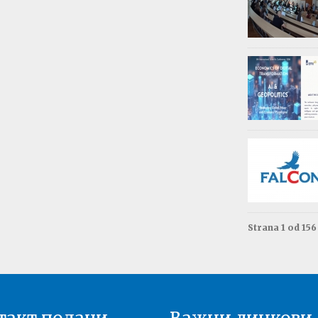
Обав
Изда
приј
Опште - 0
ВАЖНО
Резул
Моне
Друга год
Резул
терм
Енгле
Друга год
Strana 1 od 15
Резул
терм
Енгле
Прва годи