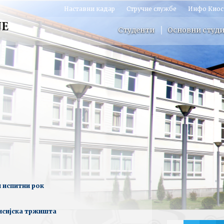
Наставни кадар
Стручне службе
Инфо Киос
Студенти
Основни студи
и испитни рок
нсијска тржишта