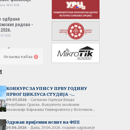
ина - 08.07.2026
е одбране
омских радова -
.2026.
7.07.2026
е одбране
омских радова -
Огласна табла
.2026.
7.07.2026
и
тати испита:
народно пословно
КОНКУРС ЗА УПИС У ПРВУ ГОДИНУ
нсирање
ПРВОГ ЦИКЛУСА СТУДИЈА –...
одина - 07.07.2026
09.07.2026
- Сагласно Одлуци Владе
Републике Српске, Факултету пословне
економије Бијељина Универзитета у Источном...
тати испита:
народна трговина
Одржан пријемни испит на ФПЕ
ина - 07.07.2026
29.06.2026
- Дана, 29.06.2026. године одржан је