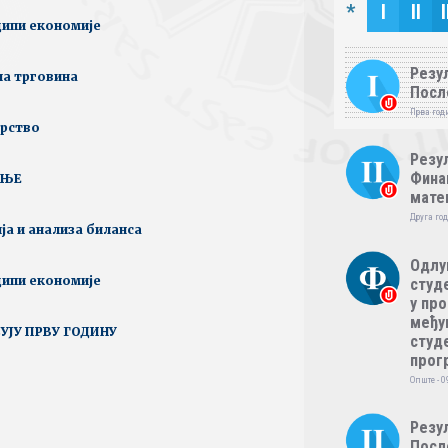
*
I
II
I
ципи економије
Резул
на трговина
Посл
Прва годи
арство
Резул
Фина
ЕЊЕ
мате
Друга год
ја и анализа биланса
Одлу
ципи економије
студе
у пр
међу
УЈУ ПРВУ ГОДИНУ
студе
прог
Опште - 0
Резул
Посл