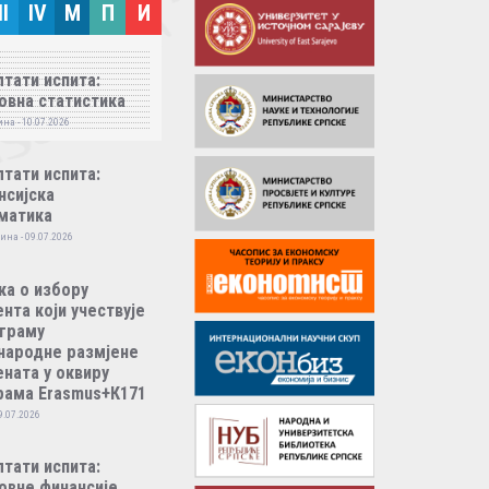
II
IV
M
П
И
тати испита:
овна статистика
на - 10.07.2026
тати испита:
нсијска
матика
ина - 09.07.2026
ка о избору
нта који учествује
ограму
народне размјене
ната у оквиру
рама Erasmus+К171
9.07.2026
тати испита:
овне финансије