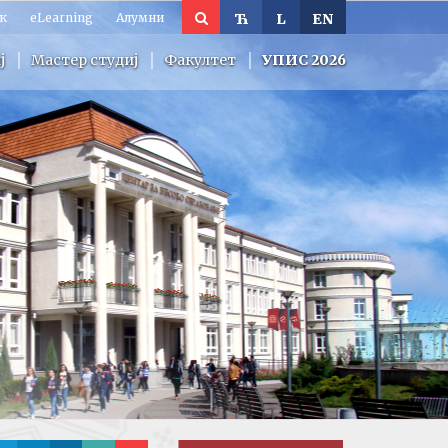
к
eLearning
Алумни
Ћ
L
EN
ј
Мастер студиј
Факултет
УПИС 2026