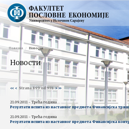
Полазна
Новости
Новости
<<
<
Strana 899 od 978
>
>>
21.09.2011 - Трећа година
Резултати испита из наставног предмета Финансијска трж
21.09.2011 - Трећа година
Резултати испита из наставног предмета Финансијска контр