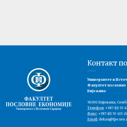
Контакт п
Универзитет и Исто
Факултет пословне
Бијељина
76300 Бијељина, Семб
Телефон:
+387 (0) 55 4
Факс:
+387 (0) 55 415-2
Email:
dekan@fpe.ues.r