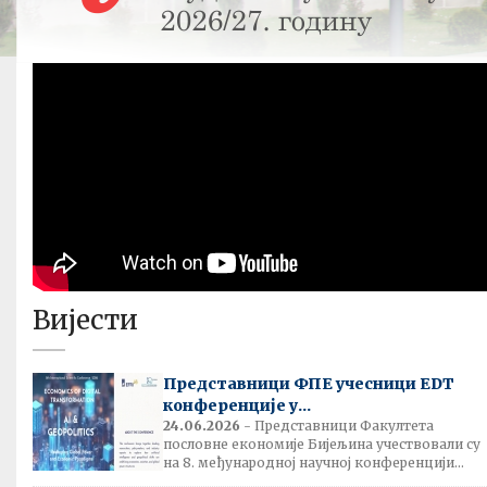
Вијести
Представници ФПЕ учесници EDT
конференције у...
24.06.2026
- Представници Факултета
пословне економије Бијељина учествовали су
на 8. међународној научној конференцији...