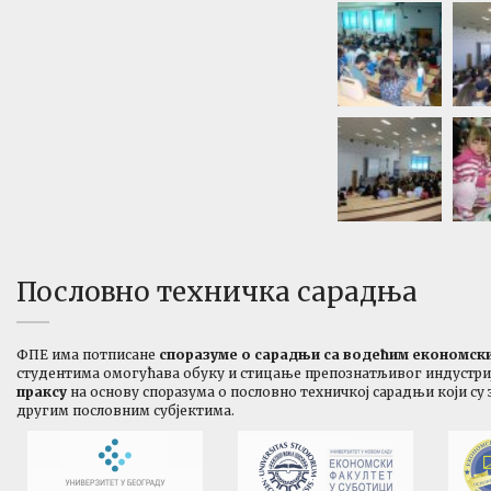
Пословно техничка сарадња
ФПЕ има потписане
споразуме о сарадњи са водећим економс
студентима омогућава обуку и стицање препознатљивог индустријс
праксу
на основу споразума о пословно техничкој сарадњи који су
другим пословним субјектима.