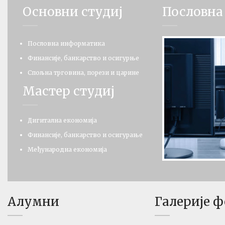
Основни студиј
Пословна
Пословна информатика
Финансије, банкарство и осигурње
Спољна трговина, порези и царине
Мастер студиј
Дигитална економија
Финансије, банкарство и осигурање
Међународна економија
Алумни
Галерије 