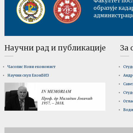
Факултет посл
образује када
администрациј
Научни рад и публикације
За 
Часопис Нови економист
Студ
Научни скуп ЕконБИЗ
Андр
Саве
Студ
Огла
Води