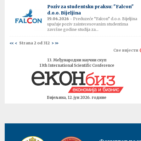
Poziv za studentsku praksu: "Falcon"
d.o.o. Bijeljina
19.06.2026
- Preduzeće “Falcon” d.o.o. Bijeljina
upućuje poziv zainteresovanim studentima
završne godine studija za...
<<
<
Strana 2 od 312
>
>>
Све вијести
13. Међународни научни скуп
13th International Scientific Conference
Бијељина, 12. јун 2026. године