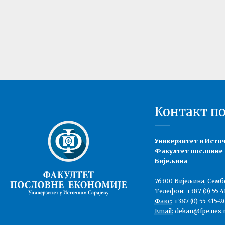
Контакт п
Универзитет и Исто
Факултет пословне
Бијељина
76300 Бијељина, Семб
Телефон:
+387 (0) 55 4
Факс:
+387 (0) 55 415-2
Email:
dekan@fpe.ues.r