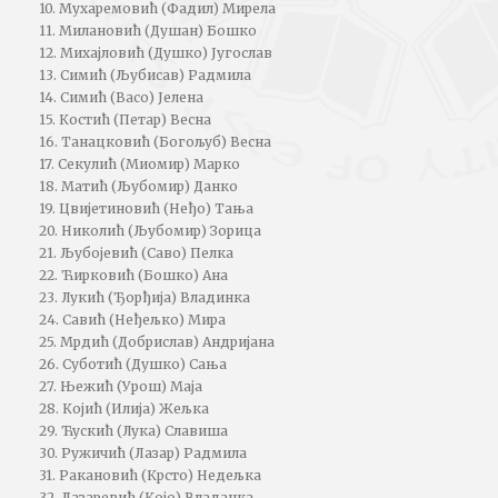
10. Мухаремовић (Фадил) Мирела
11. Милановић (Душан) Бошко
12. Михајловић (Душко) Југослав
13. Симић (Љубисав) Радмила
14. Симић (Васо) Јелена
15. Костић (Петар) Весна
16. Танацковић (Богољуб) Весна
17. Секулић (Миомир) Марко
18. Матић (Љубомир) Данко
19. Цвијетиновић (Неђо) Тања
20. Николић (Љубомир) Зорица
21. Љубојевић (Саво) Пелка
22. Ћирковић (Бошко) Ана
23. Лукић (Ђорђија) Владинка
24. Савић (Неђељко) Мира
25. Мрдић (Добрислав) Андријана
26. Суботић (Душко) Сања
27. Њежић (Урош) Маја
28. Којић (Илија) Жељка
29. Ћускић (Лука) Славиша
30. Ружичић (Лазар) Радмила
31. Ракановић (Крсто) Недељка
32. Лазаревић (Којо) Владанка