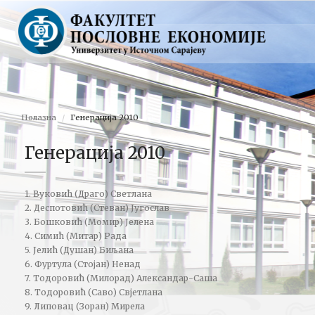
Полазна
Генерација 2010
Генерација 2010
1. Вуковић (Драго) Светлана
2. Деспотовић (Стеван) Југослав
3. Бошковић (Момир) Јелена
4. Симић (Митар) Рада
5. Јелић (Душан) Биљана
6. Фуртула (Стојан) Ненад
7. Тодоровић (Милорад) Александар-Саша
8. Тодоровић (Саво) Свјетлана
9. Липовац (Зоран) Мирела