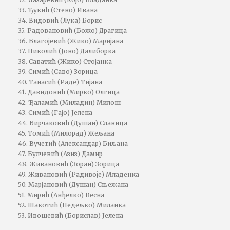
33. Ђукић (Стево) Ивана
34. Видовић (Лука) Борис
35. Радовановић (Божо) Драгица
36. Благојевић (Жико) Маријана
37. Николић (Јово) Далиборка
38. Саватић (Жико) Стојанка
39. Симић (Саво) Зорица
40. Танасић (Раде) Тијана
41. Давидовић (Мирко) Олгица
42. Ђаламић (Миладин) Милош
43. Симић (Гајо) Јелена
44. Бирчаковић (Душан) Славица
45. Томић (Милорад) Жељана
46. Вучетић (Александар) Биљана
47. Булчевић (Азиз) Дамир
48. Живановић (Зоран) Зорица
49. Живановић (Радивоје) Младенка
50. Марјановић (Душан) Сњежана
51. Мирић (Анђелко) Весна
52. Шакотић (Недељко) Миланка
53. Ивошевић (Борислав) Јелена