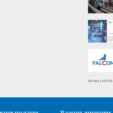
Обав
Изда
приј
Опште - 0
ВАЖНО
Резул
Моне
Друга год
Резул
терм
Енгле
Друга год
Strana 1 od 15
Резул
терм
Енгле
Прва годи