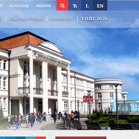
к
eLearning
Алумни
Ћ
L
EN
ј
Мастер студиј
Факултет
УПИС 2026