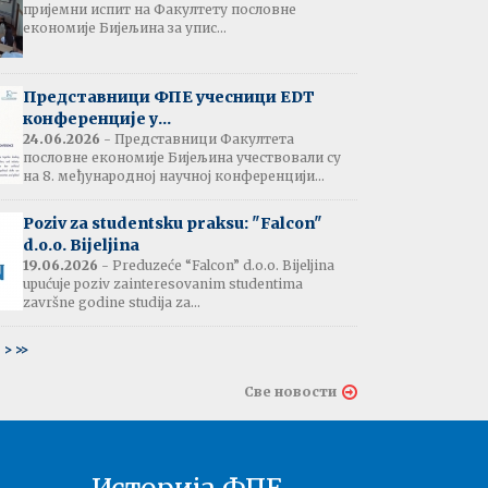
пријемни испит на Факултету пословне
јештење:
економије Бијељина за упис...
вање потврда
е љетне паузе
7.07.2026
Представници ФПЕ учесници EDT
конференције у...
24.06.2026
- Представници Факултета
пословне економије Бијељина учествовали су
тати испита:
на 8. међународној научној конференцији...
тарна економија
ина - 06.07.2026
Poziv za studentsku praksu: "Falcon"
d.o.o. Bijeljina
тати испита и
19.06.2026
- Preduzeće “Falcon” d.o.o. Bijeljina
ин усменог испита:
upućuje poziv zainteresovanim studentima
ски језик 2
završne godine studija za...
ина - 03.07.2026
6
>
>>
тати испита и
Све новости
ин усменог испита:
ски језик 1
на - 03.07.2026