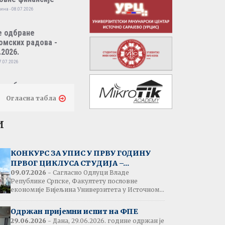
ина - 08.07.2026
е одбране
омских радова -
.2026.
7.07.2026
е одбране
омских радова -
Огласна табла
.2026.
7.07.2026
и
тати испита:
народно пословно
КОНКУРС ЗА УПИС У ПРВУ ГОДИНУ
нсирање
ПРВОГ ЦИКЛУСА СТУДИЈА –...
одина - 07.07.2026
09.07.2026
- Сагласно Одлуци Владе
Републике Српске, Факултету пословне
економије Бијељина Универзитета у Источном...
тати испита:
народна трговина
Одржан пријемни испит на ФПЕ
ина - 07.07.2026
29.06.2026
- Дана, 29.06.2026. године одржан је