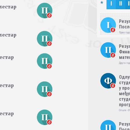
*
I
II
I
местар
Резул
Посл
Прва годи
местар
Резул
Фина
естар
мате
Друга год
Одлу
студе
естар
у пр
међу
студе
прог
Опште - 0
естар
Резул
Посл