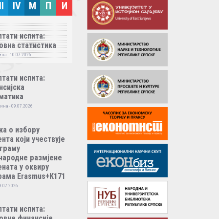
II
IV
M
П
И
тати испита:
овна статистика
на - 10.07.2026
тати испита:
нсијска
матика
ина - 09.07.2026
ка о избору
нта који учествује
ограму
народне размјене
ната у оквиру
рама Erasmus+К171
9.07.2026
тати испита:
овне финансије