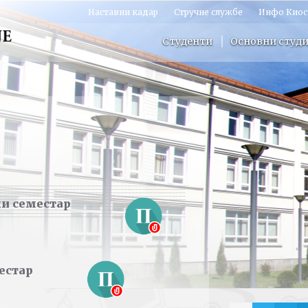
Наставни кадар
Стручне службе
Инфо Киос
Студенти
Основни студи
и семестар
естар