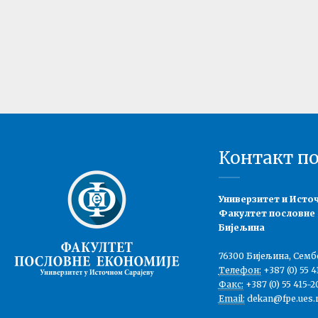
Контакт п
Универзитет и Исто
Факултет пословне
Бијељина
76300 Бијељина, Семб
Телефон:
+387 (0) 55 4
Факс:
+387 (0) 55 415-2
Email:
dekan@fpe.ues.r