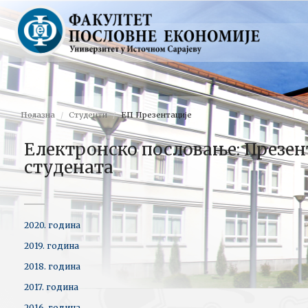
Полазна
Студенти
ЕП Презентације
Електронско пословање: Презен
студената
2020. година
2019. година
2018. година
2017. година
2016. година