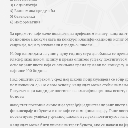
3) Социологија
4) Економика предузећа
5) Статистика
6) Информатика
За предмете које желе полагати на пријемном испиту, кандидат
подношења докумената на конкурс. Класифи-кациони испит о
садржаје, који су изучавани у средњој школи.
Избор кандидата за упис у прву годину студија обавља се према
класификационом испиту и према општем успјеху постигнутом у
основу ранг листе која се сачињава према пријави по конкурсу.
највише 100 бодова.
Под општим успјехом у средњој школи подразумијева се збир с
помножен са 2,5. По овом основу, кандидат може стећи најмање 
Резултат који кандидат постигне на класификационом испиту оц
бодова.
Факултет пословне економије утврђује јединствену ранг листу з
финансирају из буџета и оне који се самофинансирају. Ранг лист
постигнутог успјеха у средњој школи и успјеха постигнутог на
Кандидат може бити уписан на терет буџета, ако се налази на је