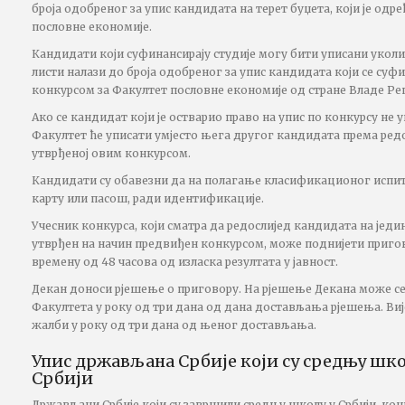
броја одобреног за упис кандидата на терет буџета, који је одр
пословне економије.
Кандидати који суфинансирају студије могу бити уписани уколик
листи налази до броја одобреног за упис кандидата који се суфи
конкурсом за Факултет пословне економије од стране Владе Ре
Ако се кандидат који је остварио право на упис по конкурсу не
Факултет ће уписати умјесто њега другог кандидата према редо
утврђеној овим конкурсом.
Кандидати су обавезни да на полагање класификационог испит
карту или пасош, ради идентификације.
Учесник конкурса, који сматра да редослијед кандидата на једин
утврђен на начин предвиђен конкурсом, може поднијети приго
времену од 48 часова од изласка резултата у јавност.
Декан доноси рјешење о приговору. На рјешење Декана може с
Факултета у року од три дана од дана достављања рјешења. Виј
жалби у року од три дана од њеног достављања.
Упис држављана Србије који су средњу шк
Србији
Држављани Србије који су завршили средњу школу у Србији, кон