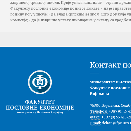
завршеној средњој школи. Прије уписа кандидат - страни држа
Факултету пословне економије поднесе доказе: • да је здравств
годину коју уписује; • да влада српским језиком, што доказује 
комисије; • да је извршио уплату школарине у складу са уредбо
Контакт п
Универзитет и Исто
Факултет пословне
Бијељина
76300 Бијељина, Семб
Телефон:
+387 (0) 55 4
Факс:
+387 (0) 55 415-2
Email:
dekan@fpe.ues.r