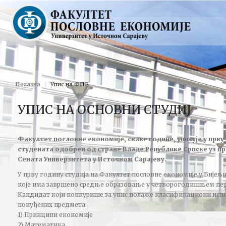
Полазна
Упис на ФПЕ
УПИС НА ОСНОВНИ СТУДИЈ
Факултет пословне економије, сваке године, уписује у прву 
студената одобрен од стране Владе Републике Српске уз п
Сената Универзитета у Источном Сарајеву.
У прву годину студија на Факултет пословне економије у Бијељ
које има завршено средње образовање у четворогодишњем пе
Кандидат који конкурише за упис полаже класификациони испит 
понуђених предмета:
1) Принципи економије
2) Математика