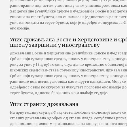
равноправно под истим условима у свим уписним роковима као
Херцеговине (Републике Српске и Федерације Босне и Херцего
уписани на терет буџета, ако се налазе на јединственој ранг лис
упис кандидата на терет буџета, који је одређен конкурсом за 
економије.
Упис држављана Босне и Херцеговине и Срб
школу завршили у иностранству
Држављани Босне и Херцеговине (Републике Српске и Федераци
Србије који су завршили средњу школу у иностран-ству, конку
року за упис у I (прву) годину студија, по претходно обављено
школских свједочан-става стечених у иностранству. Држављани
Србије који су завршили средњу школу у иностранству, конкури
ранг листе под истим условима као и други кандидати. Могу се 
одређеног овим конкурсом за Факултет пословне економије до 
терет буџета, односно броја оних који плаћају студије.
Упис страних држављана
На прву годину студија Факултета пословне економије може се
страних држављана одобрен од стране Владе Републике Српске.
држављанин приликом пријављивања на конкурс подноси ност