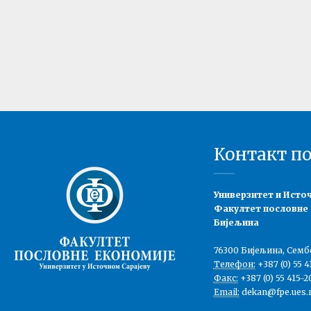
Контакт п
Универзитет и Исто
Факултет пословне
Бијељина
76300 Бијељина, Семб
Телефон:
+387 (0) 55 4
Факс:
+387 (0) 55 415-2
Email:
dekan@fpe.ues.r