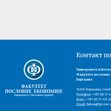
Контакт п
Универзитет и Исто
Факултет пословне
Бијељина
76300 Бијељина, Семб
Телефон:
+387 (0) 55 4
Факс:
+387 (0) 55 415-2
Email:
dekan@fpe.ues.r