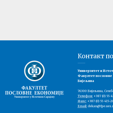
Контакт п
Универзитет и Исто
Факултет пословне
Бијељина
76300 Бијељина, Семб
Телефон:
+387 (0) 55 4
Факс:
+387 (0) 55 415-2
Email:
dekan@fpe.ues.r