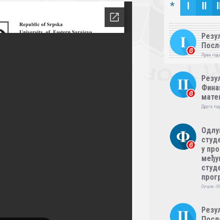
*
I
II
I
Резул
Посл
Прва годи
Резул
Фина
мате
Друга год
Одлу
студе
у пр
међу
студе
прог
Опште - 0
Резул
Посл