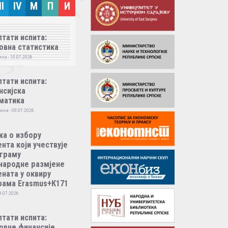
II
IV
M
П
И
тати испита:
овна статистика
на - 10.07.2026
тати испита:
нсијска
матика
ина - 09.07.2026
ка о избору
нта који учествује
ограму
народне размјене
ната у оквиру
рама Erasmus+К171
9.07.2026
тати испита:
овне финансије