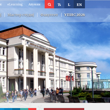
к
eLearning
Алумни
Ћ
L
EN
ј
Мастер студиј
Факултет
УПИС 2026