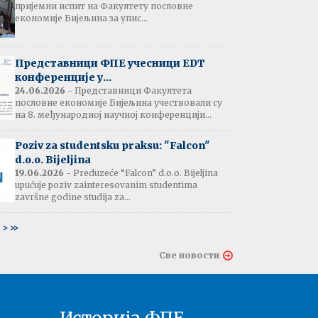
пријемни испит на Факултету пословне
јештење:
економије Бијељина за упис...
вање потврда
е љетне паузе
7.07.2026
Представници ФПЕ учесници EDT
конференције у...
24.06.2026
- Представници Факултета
пословне економије Бијељина учествовали су
тати испита:
на 8. међународној научној конференцији...
тарна економија
ина - 06.07.2026
Poziv za studentsku praksu: "Falcon"
d.o.o. Bijeljina
тати испита и
19.06.2026
- Preduzeće “Falcon” d.o.o. Bijeljina
ин усменог испита:
upućuje poziv zainteresovanim studentima
ски језик 2
završne godine studija za...
ина - 03.07.2026
6
>
>>
тати испита и
Све новости
ин усменог испита:
ски језик 1
на - 03.07.2026