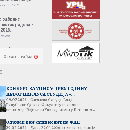
ина - 08.07.2026
е одбране
омских радова -
.2026.
7.07.2026
е одбране
омских радова -
Огласна табла
.2026.
7.07.2026
и
тати испита:
народно пословно
КОНКУРС ЗА УПИС У ПРВУ ГОДИНУ
нсирање
ПРВОГ ЦИКЛУСА СТУДИЈА –...
одина - 07.07.2026
09.07.2026
- Сагласно Одлуци Владе
Републике Српске, Факултету пословне
економије Бијељина Универзитета у Источном...
тати испита:
народна трговина
Одржан пријемни испит на ФПЕ
ина - 07.07.2026
29.06.2026
- Дана, 29.06.2026. године одржан је