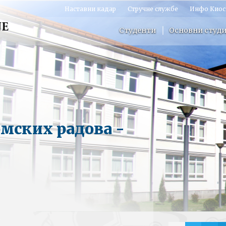
Наставни кадар
Стручне службе
Инфо Киос
Студенти
Основни студи
омских радова -