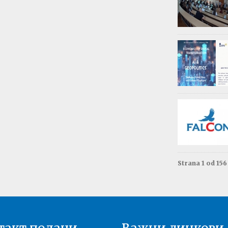
Обав
Изда
приј
Опште - 0
ВАЖНО
Резул
Моне
Друга год
Резул
терм
Енгле
Друга год
Strana 1 od 15
Резул
терм
Енгле
Прва годи