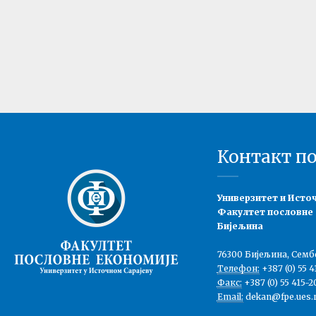
Контакт п
Универзитет и Исто
Факултет пословне
Бијељина
76300 Бијељина, Семб
Телефон:
+387 (0) 55 4
Факс:
+387 (0) 55 415-2
Email:
dekan@fpe.ues.r