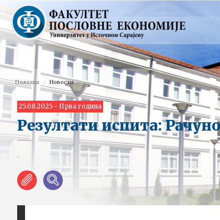
Полазна
Новости
25.08.2025 - Прва година
Резултати испита: Рачун
.