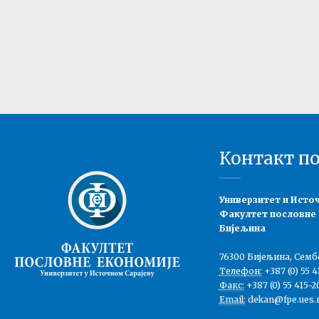
Контакт п
Универзитет и Исто
Факултет пословне
Бијељина
76300 Бијељина, Семб
Телефон:
+387 (0) 55 4
Факс:
+387 (0) 55 415-2
Email:
dekan@fpe.ues.r