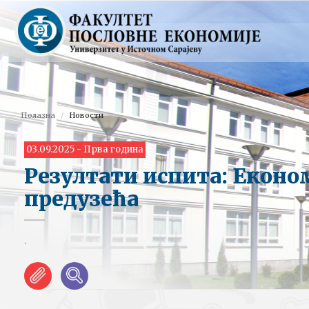
Полазна
Новости
03.09.2025 - Прва година
Резултати испита: Екон
предузећа
.