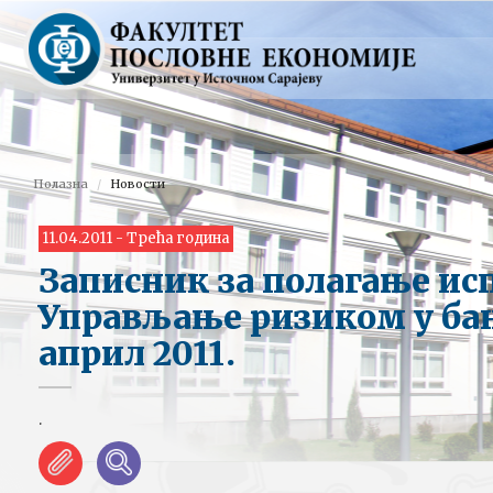
Полазна
Новости
11.04.2011 - Трећа година
Записник за полагање ис
Управљање ризиком у ба
април 2011.
.