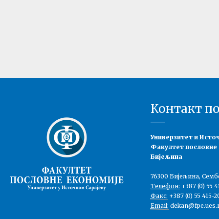
Контакт п
Универзитет и Исто
Факултет пословне
Бијељина
76300 Бијељина, Семб
Телефон:
+387 (0) 55 4
Факс:
+387 (0) 55 415-2
Email:
dekan@fpe.ues.r