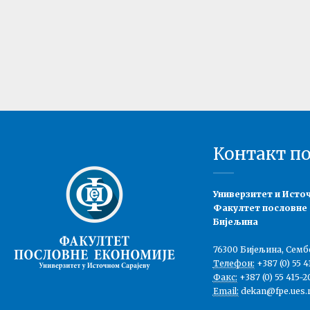
Контакт п
Универзитет и Исто
Факултет пословне
Бијељина
76300 Бијељина, Семб
Телефон:
+387 (0) 55 4
Факс:
+387 (0) 55 415-2
Email:
dekan@fpe.ues.r