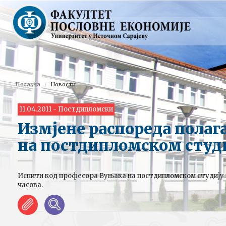
Полазна
Новости
11.04.2011 - Постдипломски
Измјене распореда полаг
на постдипломском студ
Испити код професора Вуњака на постдипломском студију по
часова.