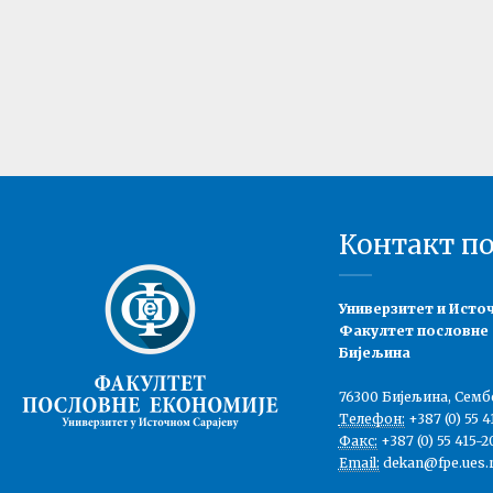
Контакт п
Универзитет и Исто
Факултет пословне
Бијељина
76300 Бијељина, Семб
Телефон:
+387 (0) 55 4
Факс:
+387 (0) 55 415-2
Email:
dekan@fpe.ues.r