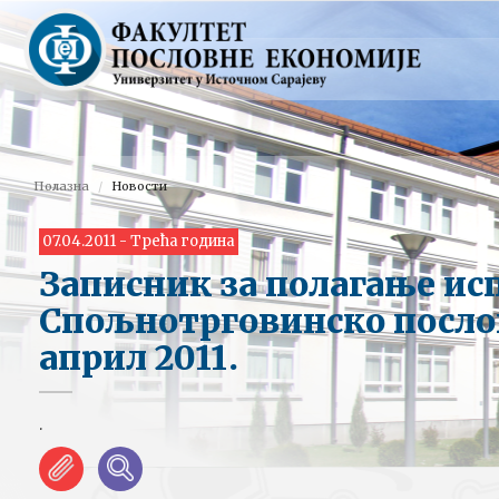
Полазна
Новости
07.04.2011 - Трећа година
Записник за полагање ис
Спољнотрговинско посло
април 2011.
.